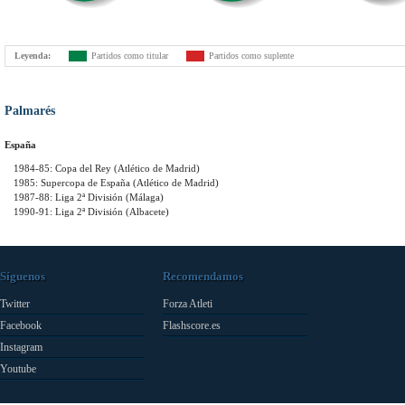
Leyenda:
Partidos como titular
Partidos como suplente
Palmarés
España
1984-85: Copa del Rey (Atlético de Madrid)
1985: Supercopa de España (Atlético de Madrid)
1987-88: Liga 2ª División (Málaga)
1990-91: Liga 2ª División (Albacete)
Síguenos
Recomendamos
Twitter
Forza Atleti
Facebook
Flashscore.es
Instagram
Youtube