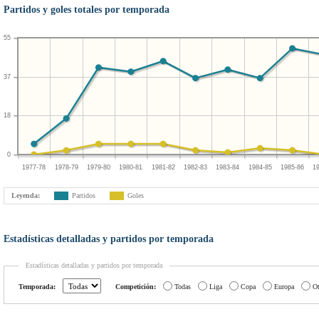
Partidos y goles totales por temporada
55
37
18
0
1977-78
1978-79
1979-80
1980-81
1981-82
1982-83
1983-84
1984-85
1985-86
1
Leyenda:
Partidos
Goles
Estadísticas detalladas y partidos por temporada
Estadísticas detalladas y partidos por temporada
Temporada:
Competición:
Todas
Liga
Copa
Europa
Ot