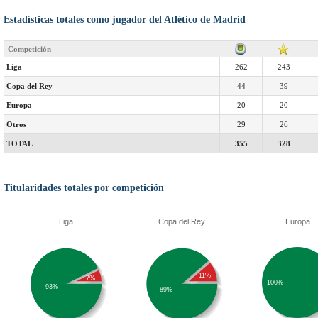
Estadísticas totales como jugador del Atlético de Madrid
Competición
Liga
262
243
Copa del Rey
44
39
Europa
20
20
Otros
29
26
TOTAL
355
328
Titularidades totales por competición
Liga
Copa del Rey
Europa
11%
7%
100%
93%
89%