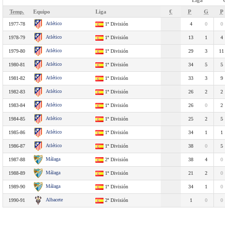
Liga
Temp.
Equipo
Liga
€
P
G
P
Atlético
1977-78
1ª División
4
0
0
Atlético
1978-79
1ª División
13
1
4
Atlético
1979-80
1ª División
29
3
11
Atlético
1980-81
1ª División
34
5
5
Atlético
1981-82
1ª División
33
3
9
Atlético
1982-83
1ª División
26
2
2
Atlético
1983-84
1ª División
26
0
2
Atlético
1984-85
1ª División
25
2
5
Atlético
1985-86
1ª División
34
1
1
Atlético
1986-87
1ª División
38
0
5
Málaga
1987-88
2ª División
38
4
0
Málaga
1988-89
1ª División
21
2
0
Málaga
1989-90
1ª División
34
1
0
Albacete
1990-91
2ª División
1
0
0