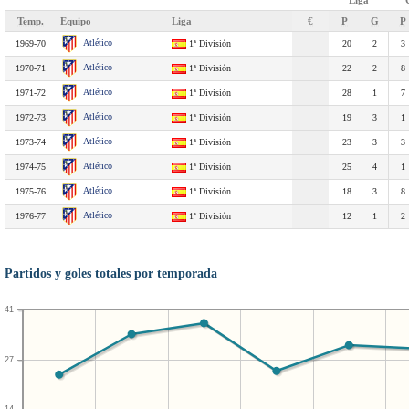
Liga
Temp.
Equipo
Liga
€
P
G
P
Atlético
1969-70
1ª División
20
2
3
Atlético
1970-71
1ª División
22
2
8
Atlético
1971-72
1ª División
28
1
7
Atlético
1972-73
1ª División
19
3
1
Atlético
1973-74
1ª División
23
3
3
Atlético
1974-75
1ª División
25
4
1
Atlético
1975-76
1ª División
18
3
8
Atlético
1976-77
1ª División
12
1
2
Partidos y goles totales por temporada
41
27