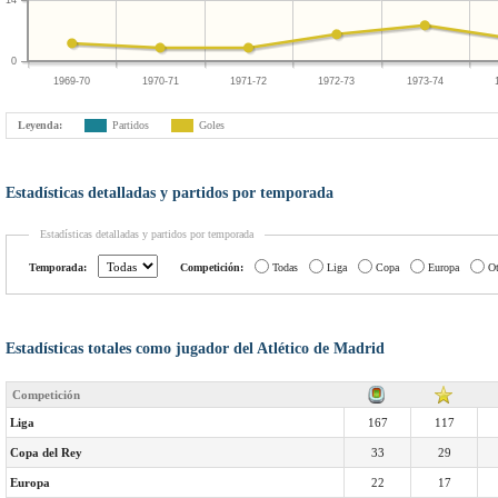
14
0
1969-70
1970-71
1971-72
1972-73
1973-74
Leyenda:
Partidos
Goles
Estadísticas detalladas y partidos por temporada
Estadísticas detalladas y partidos por temporada
Temporada:
Competición:
Todas
Liga
Copa
Europa
Ot
Estadísticas totales como jugador del Atlético de Madrid
Competición
Liga
167
117
Copa del Rey
33
29
Europa
22
17