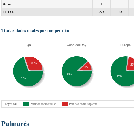
Otros
1
0
TOTAL
223
163
Titularidades totales por competición
Liga
Copa del Rey
Europa
30%
23
12%
88%
77%
70%
Leyenda:
Partidos como titular
Partidos como suplente
Palmarés