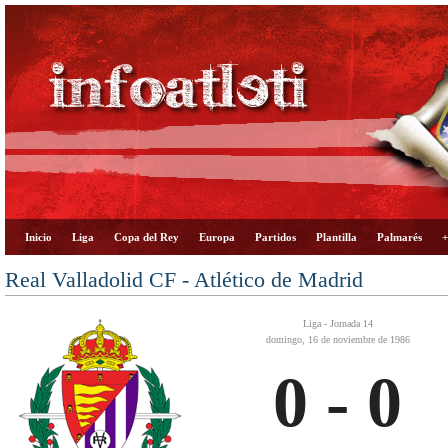
Inicio
Liga
Copa del Rey
Europa
Partidos
Plantilla
Palmarés
+
Real Valladolid CF - Atlético de Madrid
Liga - Jornada 14
domingo, 16 de noviembre de 1986
0 - 0