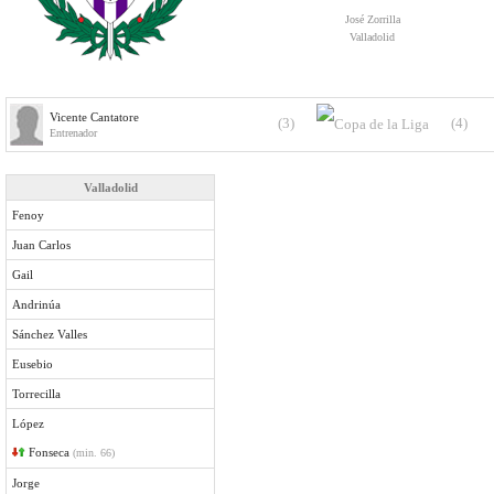
José Zorrilla
Valladolid
Vicente Cantatore
(3)
(4)
Entrenador
Valladolid
Fenoy
Juan Carlos
Gail
Andrinúa
Sánchez Valles
Eusebio
Torrecilla
López
Fonseca
(min. 66)
Jorge