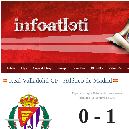
Inicio
Liga
Copa del Rey
Europa
Partidos
Plantilla
Palmarés
+
Real Valladolid CF - Atlético de Madrid
Copa de la Liga - Octavos de Final (Vuelta)
domingo, 18 de mayo de 1986
0 - 1