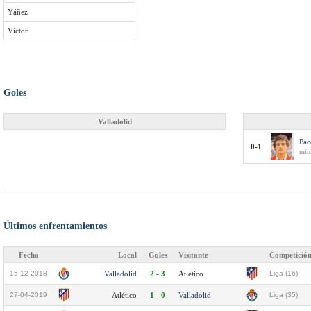
Yáñez
Víctor
Goles
Valladolid
Pac
0-1
min
Últimos enfrentamientos
Fecha
Local
Goles
Visitante
Competició
15-12-2018
Valladolid
2 - 3
Atlético
Liga (16)
27-04-2019
Atlético
1 - 0
Valladolid
Liga (35)