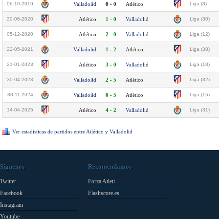
06-10-2019
Valladolid
0 - 0
Atlético
Liga (8)
20-06-2020
Atlético
1 - 0
Valladolid
Liga (30)
05-12-2020
Atlético
2 - 0
Valladolid
Liga (12)
22-05-2021
Valladolid
1 - 2
Atlético
Liga (38)
21-01-2023
Atlético
3 - 0
Valladolid
Liga (18)
30-04-2023
Valladolid
2 - 5
Atlético
Liga (32)
30-11-2024
Valladolid
0 - 5
Atlético
Liga (15)
14-04-2025
Atlético
4 - 2
Valladolid
Liga (31)
Ver estadísticas de partidos entre Atlético y Valladolid
Síguenos
Recomendamos
Twitter
Forza Atleti
Facebook
Flashscore.es
Instagram
Youtube