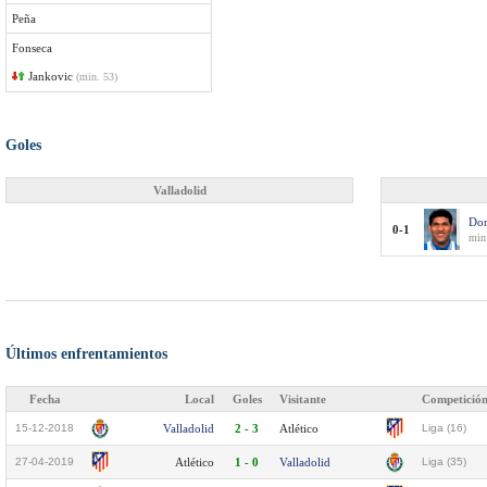
Peña
Fonseca
Jankovic
(min. 53)
Goles
Valladolid
Don
0-1
min
Últimos enfrentamientos
Fecha
Local
Goles
Visitante
Competició
15-12-2018
Valladolid
2 - 3
Atlético
Liga (16)
27-04-2019
Atlético
1 - 0
Valladolid
Liga (35)