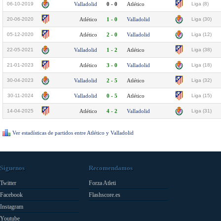
06-10-2019
Valladolid
0 - 0
Atlético
Liga (8)
20-06-2020
Atlético
1 - 0
Valladolid
Liga (30)
05-12-2020
Atlético
2 - 0
Valladolid
Liga (12)
22-05-2021
Valladolid
1 - 2
Atlético
Liga (38)
21-01-2023
Atlético
3 - 0
Valladolid
Liga (18)
30-04-2023
Valladolid
2 - 5
Atlético
Liga (32)
30-11-2024
Valladolid
0 - 5
Atlético
Liga (15)
14-04-2025
Atlético
4 - 2
Valladolid
Liga (31)
Ver estadísticas de partidos entre Atlético y Valladolid
Síguenos
Recomendamos
Twitter
Forza Atleti
Facebook
Flashscore.es
Instagram
Youtube