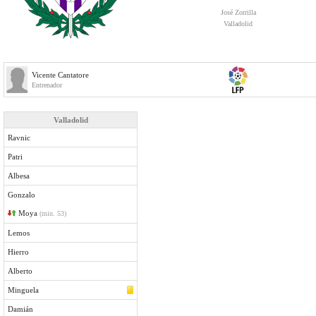
José Zorrilla
Valladolid
Vicente Cantatore
Entrenador
Valladolid
Ravnic
Patri
Albesa
Gonzalo
Moya
(min. 53)
Lemos
Hierro
Alberto
Minguela
Damián