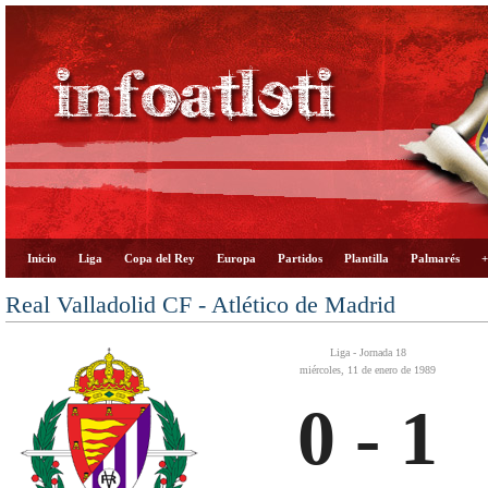
Inicio
Liga
Copa del Rey
Europa
Partidos
Plantilla
Palmarés
+
Real Valladolid CF - Atlético de Madrid
Liga - Jornada 18
miércoles, 11 de enero de 1989
0 - 1