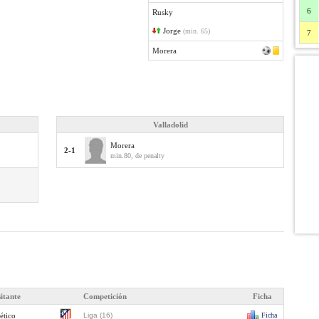
6
Rusky
Jorge
(min. 65)
7
Morera
Valladolid
Morera
2-1
min.80, de penalty
sitante
Competición
Ficha
ético
Liga (16)
Ficha