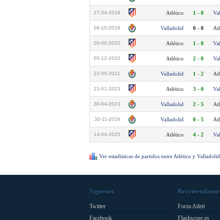
27-04-2019
Atlético
1 - 0
Va
06-10-2019
Valladolid
0 - 0
Atl
20-06-2020
Atlético
1 - 0
Va
05-12-2020
Atlético
2 - 0
Va
22-05-2021
Valladolid
1 - 2
Atl
21-01-2023
Atlético
3 - 0
Va
30-04-2023
Valladolid
2 - 5
Atl
30-11-2024
Valladolid
0 - 5
Atl
14-04-2025
Atlético
4 - 2
Va
Ver estadísticas de partidos entre Atlético y Valladolid
Síguenos
Recomendamo
Twitter
Forza Atleti
Facebook
Flashscore.es