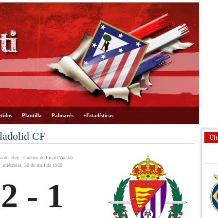
tidos
Plantilla
Palmarés
+Estadísticas
lladolid CF
Últ
a del Rey - Cuartos de Final (Vuelta)
miércoles, 30 de abril de 1980
2 - 1