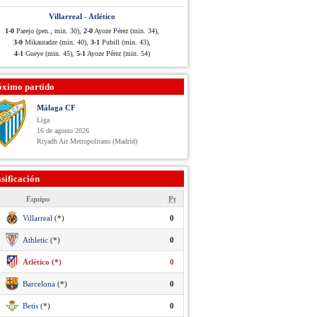
Villarreal - Atlético
1-0
Parejo (pen., min. 30),
2-0
Ayoze Pérez (min. 34),
3-0
Mikautadze (min. 40),
3-1
Pubill (min. 43),
4-1
Gueye (min. 45),
5-1
Ayoze Pérez (min. 54)
óximo partido
Málaga CF
Liga
16 de agosto 2026
Riyadh Air Metropolitano (Madrid)
sificación
Equipo
Pt
Villarreal
(*)
0
Athletic
(*)
0
Atlético (*)
0
Barcelona
(*)
0
Betis
(*)
0