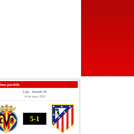
imo partido
Liga - Jornada 38
24 de mayo 2026
5-1