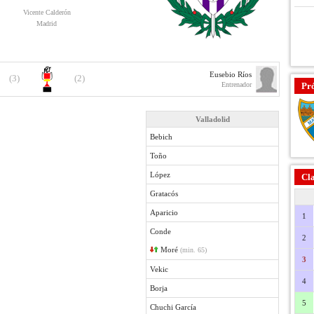
Vicente Calderón
Madrid
Eusebio Ríos
(3)
(2)
Entrenador
Pr
Valladolid
Bebich
Toño
López
Cla
Gratacós
Aparicio
1
Conde
2
Moré
(min. 65)
3
Vekic
4
Borja
5
Chuchi García