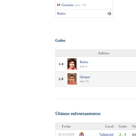
Guzmán
(min. 70)
Rubio
Goles
Atlético
Rubio
1-0
min.4
Quique
2-0
min.75
Últimos enfrentamientos
Fecha
Local
Goles
Vi
15-12-2018
Valladolid
2 - 3
Atl