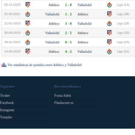
05-12-2020
Atlético
2 - 0
Valladolid
Liga (12)
22-05-2021
Valladolid
1 - 2
Atlético
Liga (38)
21-01-2023
Atlético
3 - 0
Valladolid
Liga (18)
30-04-2023
Valladolid
2 - 5
Atlético
Liga (32)
30-11-2024
Valladolid
0 - 5
Atlético
Liga (15)
14-04-2025
Atlético
4 - 2
Valladolid
Liga (31)
Ver estadísticas de partidos entre Atlético y Valladolid
Síguenos
Recomendamos
Twitter
Forza Atleti
Facebook
Flashscore.es
Instagram
Youtube