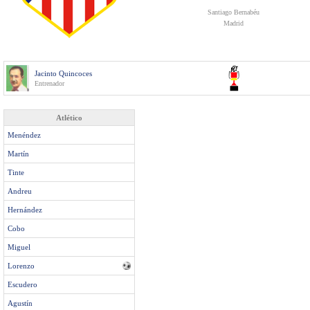
Santiago Bernabéu
Madrid
Jacinto Quincoces
Entrenador
Atlético
Menéndez
Martín
Tinte
Andreu
Hernández
Cobo
Miguel
Lorenzo
Escudero
Agustín