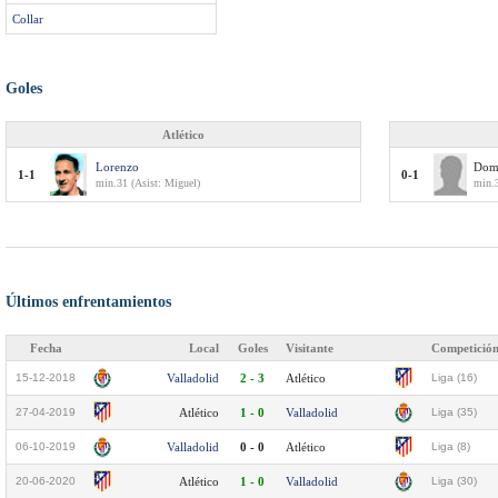
Collar
Goles
Atlético
Lorenzo
Dom
1-1
0-1
min.31 (Asist: Miguel)
min.
Últimos enfrentamientos
Fecha
Local
Goles
Visitante
Competició
15-12-2018
Valladolid
2 - 3
Atlético
Liga (16)
27-04-2019
Atlético
1 - 0
Valladolid
Liga (35)
06-10-2019
Valladolid
0 - 0
Atlético
Liga (8)
20-06-2020
Atlético
1 - 0
Valladolid
Liga (30)