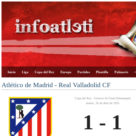
Inicio
Liga
Copa del Rey
Europa
Partidos
Plantilla
Palmarés
+
Atlético de Madrid - Real Valladolid CF
Copa del Rey - Octavos de Final (Desempate)
martes, 26 de abril de 1955
1 - 1