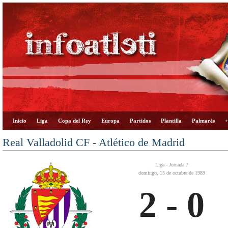
Inicio
Liga
Copa del Rey
Europa
Partidos
Plantilla
Palmarés
+
Real Valladolid CF - Atlético de Madrid
Liga - Jornada 7
domingo, 15 de octubre de 1989
2 - 0