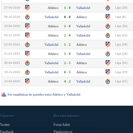
27-04-2019
Atlético
1 - 0
Valladolid
Liga (35)
06-10-2019
Valladolid
0 - 0
Atlético
Liga (8)
20-06-2020
Atlético
1 - 0
Valladolid
Liga (30)
05-12-2020
Atlético
2 - 0
Valladolid
Liga (12)
22-05-2021
Valladolid
1 - 2
Atlético
Liga (38)
21-01-2023
Atlético
3 - 0
Valladolid
Liga (18)
30-04-2023
Valladolid
2 - 5
Atlético
Liga (32)
30-11-2024
Valladolid
0 - 5
Atlético
Liga (15)
14-04-2025
Atlético
4 - 2
Valladolid
Liga (31)
Ver estadísticas de partidos entre Atlético y Valladolid
Síguenos
Recomendamos
Twitter
Forza Atleti
Facebook
Flashscore.es