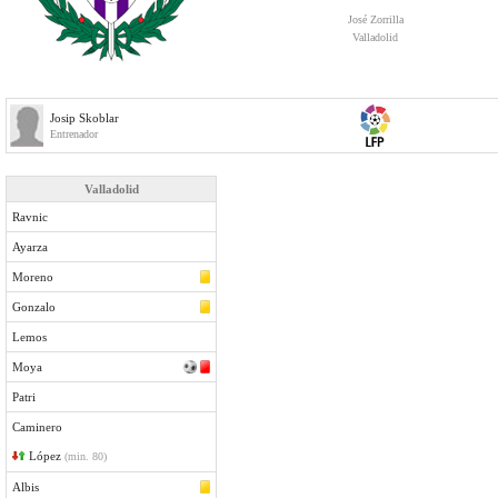
José Zorrilla
Valladolid
Josip Skoblar
Entrenador
Valladolid
Ravnic
Ayarza
Moreno
Gonzalo
Lemos
Moya
Patri
Caminero
López
(min. 80)
Albis