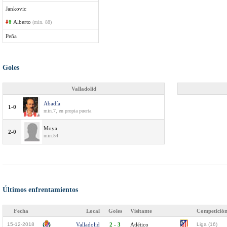
Jankovic
Alberto
(min. 88)
Peña
Goles
Valladolid
Abadía
1-0
min.7, en propia puerta
Moya
2-0
min.54
Últimos enfrentamientos
Fecha
Local
Goles
Visitante
Competició
15-12-2018
Valladolid
2 - 3
Atlético
Liga (16)