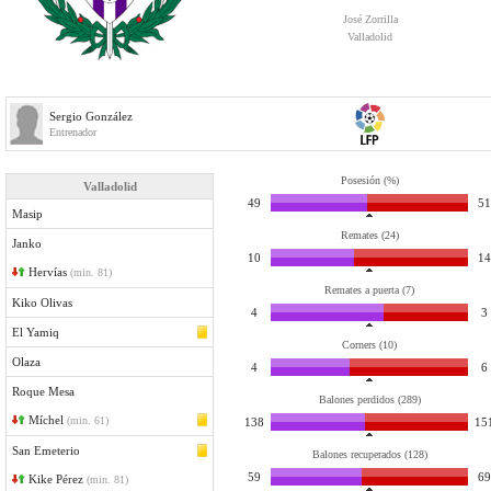
José Zorrilla
Valladolid
Sergio González
Entrenador
Posesión (%)
Valladolid
49
51
Masip
Remates (24)
Janko
10
14
Hervías
(min. 81)
Remates a puerta (7)
Kiko Olivas
4
3
El Yamiq
Corners (10)
Olaza
4
6
Roque Mesa
Balones perdidos (289)
Míchel
(min. 61)
138
15
San Emeterio
Balones recuperados (128)
59
69
Kike Pérez
(min. 81)