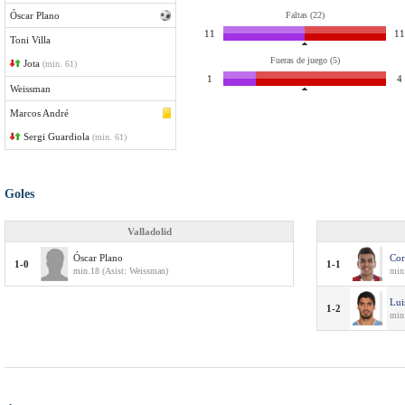
Óscar Plano
Faltas (22)
11
11
Toni Villa
Fueras de juego (5)
Jota
(min. 61)
1
4
Weissman
Marcos André
Sergi Guardiola
(min. 61)
Goles
Valladolid
Óscar Plano
Cor
1-0
1-1
min.18 (Asist: Weissman)
min
Lui
1-2
min