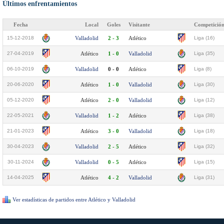
Últimos enfrentamientos
Fecha
Local
Goles
Visitante
Competició
15-12-2018
Valladolid
2 - 3
Atlético
Liga (16)
27-04-2019
Atlético
1 - 0
Valladolid
Liga (35)
06-10-2019
Valladolid
0 - 0
Atlético
Liga (8)
20-06-2020
Atlético
1 - 0
Valladolid
Liga (30)
05-12-2020
Atlético
2 - 0
Valladolid
Liga (12)
22-05-2021
Valladolid
1 - 2
Atlético
Liga (38)
21-01-2023
Atlético
3 - 0
Valladolid
Liga (18)
30-04-2023
Valladolid
2 - 5
Atlético
Liga (32)
30-11-2024
Valladolid
0 - 5
Atlético
Liga (15)
14-04-2025
Atlético
4 - 2
Valladolid
Liga (31)
Ver estadísticas de partidos entre Atlético y Valladolid