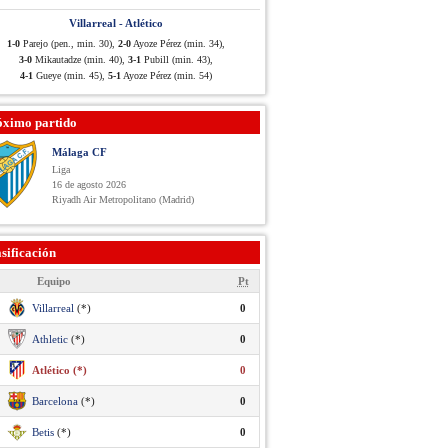
Villarreal - Atlético
1-0
Parejo (pen., min. 30),
2-0
Ayoze Pérez (min. 34),
3-0
Mikautadze (min. 40),
3-1
Pubill (min. 43),
4-1
Gueye (min. 45),
5-1
Ayoze Pérez (min. 54)
óximo partido
Málaga CF
Liga
16 de agosto 2026
Riyadh Air Metropolitano (Madrid)
sificación
Equipo
Pt
Villarreal
(*)
0
Athletic
(*)
0
Atlético (*)
0
Barcelona
(*)
0
Betis
(*)
0