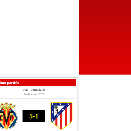
imo partido
Liga - Jornada 38
24 de mayo 2026
5-1