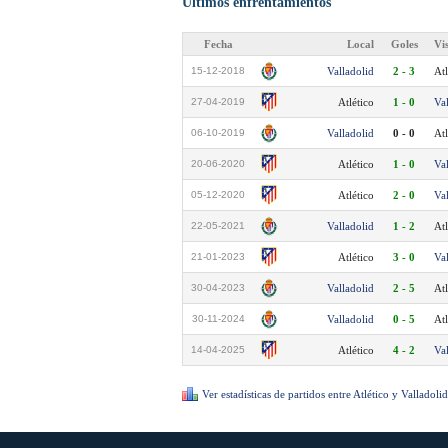
Últimos enfrentamientos
Fecha
Local
Goles
Vi
15-12-2018
Valladolid
2 - 3
Atl
27-04-2019
Atlético
1 - 0
Va
06-10-2019
Valladolid
0 - 0
Atl
20-06-2020
Atlético
1 - 0
Va
05-12-2020
Atlético
2 - 0
Va
22-05-2021
Valladolid
1 - 2
Atl
21-01-2023
Atlético
3 - 0
Va
30-04-2023
Valladolid
2 - 5
Atl
30-11-2024
Valladolid
0 - 5
Atl
14-04-2025
Atlético
4 - 2
Va
Ver estadísticas de partidos entre Atlético y Valladolid