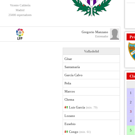
Vicente Calderón
Madrid
25000 espectadores
Gregorio Manzano
Entrenador
Pr
Valladolid
César
Santamaría
García Calvo
Cla
Peña
Marcos
1
Chema
2
Luis García
(min. 79)
3
Lozano
4
Eusebio
5
Congo
(min. 61)