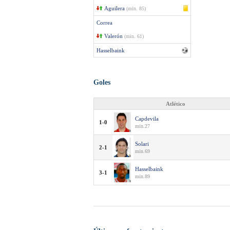
Aguilera
(min. 85)
Correa
Valerón
(min. 61)
Hasselbaink
Goles
Atlético
Capdevila
1-0
min.27
Solari
2-1
min.69
Hasselbaink
3-1
min.89