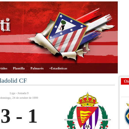
tidos
Plantilla
Palmarés
+Estadísticas
lladolid CF
Últ
Liga - Jornada 9
domingo, 24 de octubre de 1999
3 - 1