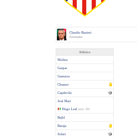
Claudio Ranieri
Entrenador
Atlético
Molina
Gaspar
Gamarra
Chamot
Capdevila
José Mari
Hugo Leal
(min. 89)
Bejbl
Baraja
Solari