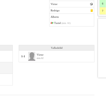
6
Víctor
Rodrigo
7
Alberto
Turiel
(min. 61)
Valladolid
Víctor
1-1
min.62