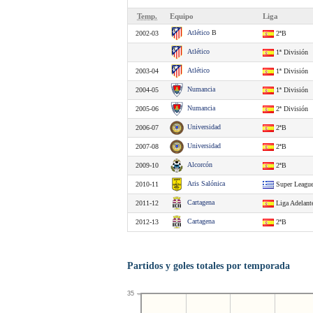
Temp.
Equipo
Liga
Atlético
B
2002-03
2ªB
Atlético
1ª División
Atlético
2003-04
1ª División
Numancia
2004-05
1ª División
Numancia
2005-06
2ª División
Universidad
2006-07
2ªB
Universidad
2007-08
2ªB
Alcorcón
2009-10
2ªB
Aris Salónica
2010-11
Super Leagu
Cartagena
2011-12
Liga Adelant
Cartagena
2012-13
2ªB
Partidos y goles totales por temporada
35