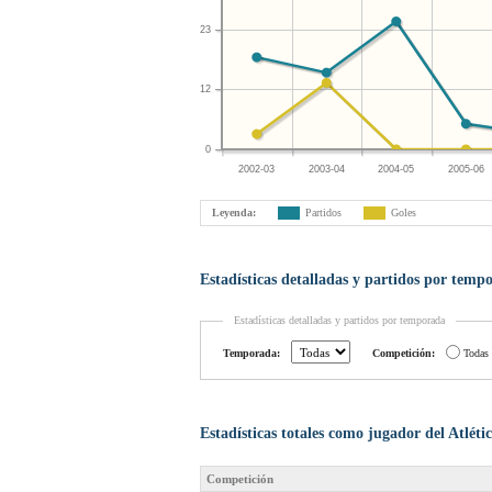
23
12
0
2002-03
2003-04
2004-05
2005-06
Leyenda:
Partidos
Goles
Estadísticas detalladas y partidos por temp
Estadísticas detalladas y partidos por temporada
Temporada:
Competición:
Todas
Estadísticas totales como jugador del Atlét
Competición