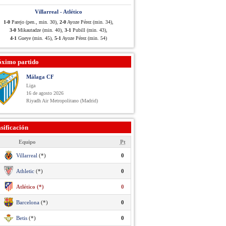
Villarreal - Atlético
1-0
Parejo (pen., min. 30),
2-0
Ayoze Pérez (min. 34),
3-0
Mikautadze (min. 40),
3-1
Pubill (min. 43),
4-1
Gueye (min. 45),
5-1
Ayoze Pérez (min. 54)
óximo partido
Málaga CF
Liga
16 de agosto 2026
Riyadh Air Metropolitano (Madrid)
sificación
Equipo
Pt
Villarreal
(*)
0
Athletic
(*)
0
Atlético (*)
0
Barcelona
(*)
0
Betis
(*)
0