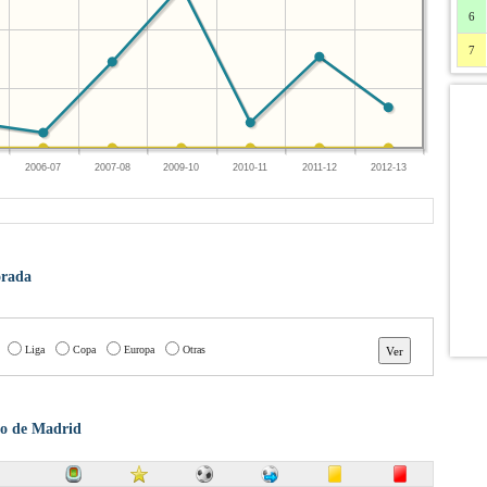
6
7
2006-07
2007-08
2009-10
2010-11
2011-12
2012-13
orada
Liga
Copa
Europa
Otras
ico de Madrid