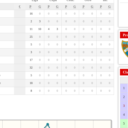
Liga
Copa
Cont.
Otro
Int.
€
P
G
P
G
P
G
P
G
P
G
16
0
0
0
0
0
0
0
0
0
2
3
0
0
0
0
0
0
0
0
11
10
4
3
0
0
0
0
0
0
Pr
25
0
0
0
0
0
0
0
0
0
5
0
0
0
0
0
0
0
0
0
3
0
0
0
0
0
0
0
0
0
17
0
0
0
0
0
0
0
0
0
32
0
0
0
0
0
0
0
0
0
Cla
e
5
0
0
0
0
0
0
0
0
0
e
18
0
0
0
0
0
0
0
0
0
1
8
0
0
0
0
0
0
0
0
0
2
3
4
5