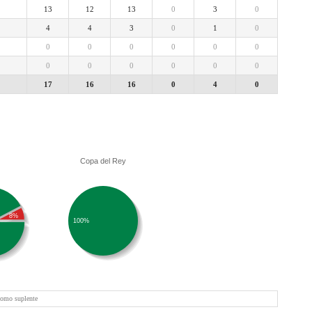
13
12
13
0
3
0
4
4
3
0
1
0
0
0
0
0
0
0
0
0
0
0
0
0
17
16
16
0
4
0
Copa del Rey
8%
100%
como suplente