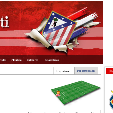
tidos
Plantilla
Palmarés
+Estadísticas
Por temporadas
Trayectoria
Últ