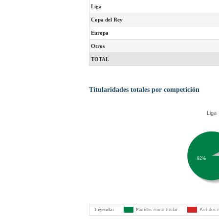
Liga
Copa del Rey
Europa
Otros
TOTAL
Titularidades totales por competición
Liga
92%
Leyenda:
Partidos como titular
Partidos 