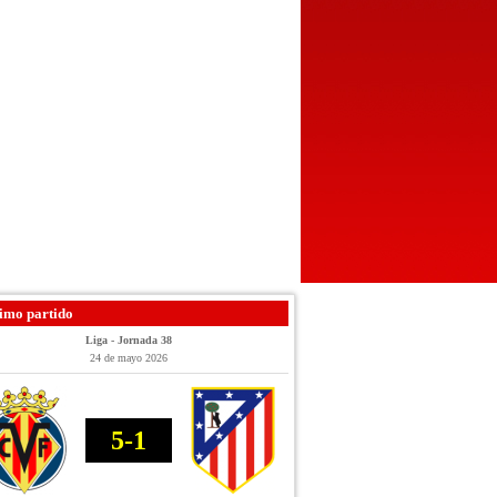
imo partido
Liga - Jornada 38
24 de mayo 2026
5-1