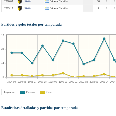
Peñarol
2008-09
Primera División
18
0
0
Peñarol
2009-10
Primera División
7
0
0
Partidos y goles totales por temporada
42
28
14
0
1994-95
1995-96
1996-97
1997-98
1998-99
1999-00
2000-01
2001-02
2002-03
2003-04
2004
Leyenda:
Partidos
Goles
Estadísticas detalladas y partidos por temporada