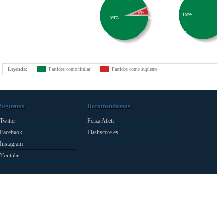
6%
100%
94%
Leyenda:
Partidos como titular
Partidos como suplente
Síguenos
Recomendamos
Twitter
Forza Atleti
Facebook
Flashscore.es
Instagram
Youtube