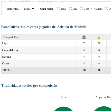
Estadísticas detalladas y partidos por temporada
Temporada:
Competición:
Todas
Liga
Copa
Europa
Ot
Estadísticas totales como jugador del Atlético de Madrid
Competición
Liga
32
30
Copa del Rey
6
6
Europa
0
0
Otros
0
0
TOTAL
38
36
Titularidades totales por competición
Liga
Copa del Re