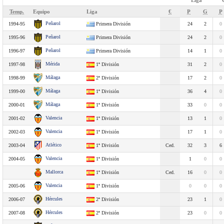
Liga
Temp.
Equipo
Liga
€
P
G
P
Peñarol
1994-95
Primera División
24
2
0
Peñarol
1995-96
Primera División
24
2
0
Peñarol
1996-97
Primera División
14
1
0
Mérida
1997-98
1ª División
31
2
0
Málaga
1998-99
2ª División
17
2
0
Málaga
1999-00
1ª División
36
4
0
Málaga
2000-01
1ª División
33
0
0
Valencia
2001-02
1ª División
13
1
0
Valencia
2002-03
1ª División
17
1
0
Atlético
2003-04
1ª División
Ced.
32
3
6
Valencia
2004-05
1ª División
1
0
0
Mallorca
1ª División
Ced.
16
0
0
Valencia
2005-06
1ª División
0
0
0
Hércules
2006-07
2ª División
23
1
0
Hércules
2007-08
2ª División
23
0
0