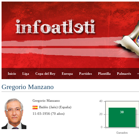
Inicio
Liga
Copa del Rey
Europa
Partidos
Plantilla
Palmarés
+
Gregorio Manzano
Gregorio Manzano
40
Bailén (Jaén) (España)
30
11-03-1956 (70 años)
20
0
Ganados