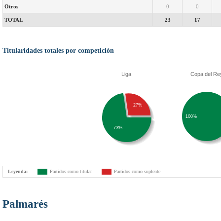
Otros
0
0
TOTAL
23
17
Titularidades totales por competición
Liga
Copa del Re
27%
100%
73%
Leyenda:
Partidos como titular
Partidos como suplente
Palmarés