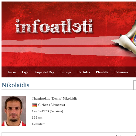
Inicio
Liga
Copa del Rey
Europa
Partidos
Plantilla
Palmarés
+
Nikolaidis
Themistoklis "Demis" Nikolaidis
Gießen (Alemania)
17-09-1973 (52 años)
168 cm
Delantero