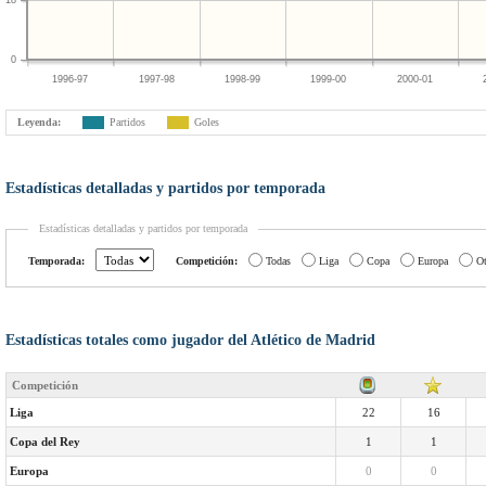
18
0
1996-97
1997-98
1998-99
1999-00
2000-01
Leyenda:
Partidos
Goles
Estadísticas detalladas y partidos por temporada
Estadísticas detalladas y partidos por temporada
Temporada:
Competición:
Todas
Liga
Copa
Europa
Ot
Estadísticas totales como jugador del Atlético de Madrid
Competición
Liga
22
16
Copa del Rey
1
1
Europa
0
0