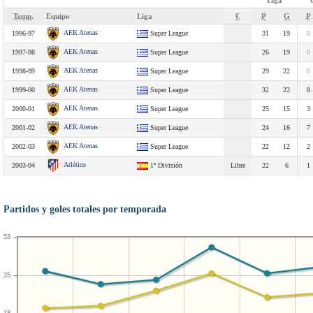
Liga
Temp.
Equipo
Liga
€
P
G
P
AEK Atenas
1996-97
Super League
31
19
0
AEK Atenas
1997-98
Super League
26
19
0
AEK Atenas
1998-99
Super League
29
22
0
AEK Atenas
1999-00
Super League
32
22
8
AEK Atenas
2000-01
Super League
25
15
3
AEK Atenas
2001-02
Super League
24
16
7
AEK Atenas
2002-03
Super League
22
12
2
Atlético
2003-04
1ª División
Libre
22
6
1
Partidos y goles totales por temporada
53
35