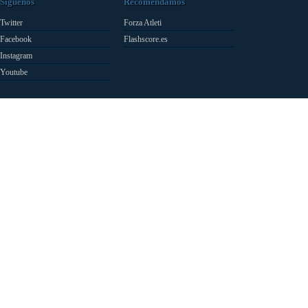
Síguenos
Recomendamos
Twitter
Forza Atleti
Facebook
Flashscore.es
Instagram
Youtube