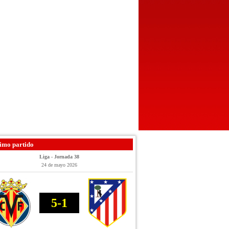
imo partido
Liga - Jornada 38
24 de mayo 2026
5-1