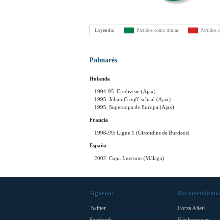
Leyenda:
Partidos como titular
Partidos 
Palmarés
Holanda
1994-95: Eredivisie (Ajax)
1995: Johan Cruijff-schaal (Ajax)
1995: Supercopa de Europa (Ajax)
Francia
1998-99: Ligue 1 (Girondins de Burdeos)
España
2002: Copa Intertoto (Málaga)
Síguenos
Recomendamo
Twitter
Forza Atleti