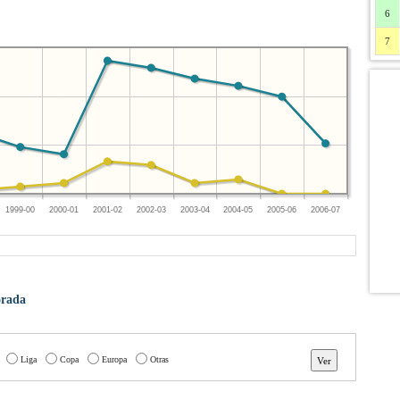
6
7
1999-00
2000-01
2001-02
2002-03
2003-04
2004-05
2005-06
2006-07
orada
Liga
Copa
Europa
Otras