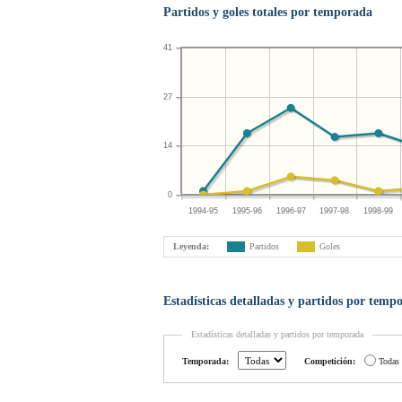
Partidos y goles totales por temporada
41
27
14
0
1994-95
1995-96
1996-97
1997-98
1998-99
Leyenda:
Partidos
Goles
Estadísticas detalladas y partidos por temp
Estadísticas detalladas y partidos por temporada
Temporada:
Competición:
Todas