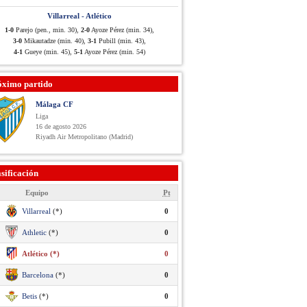
Villarreal - Atlético
1-0
Parejo (pen., min. 30),
2-0
Ayoze Pérez (min. 34),
3-0
Mikautadze (min. 40),
3-1
Pubill (min. 43),
4-1
Gueye (min. 45),
5-1
Ayoze Pérez (min. 54)
óximo partido
Málaga CF
Liga
16 de agosto 2026
Riyadh Air Metropolitano (Madrid)
sificación
Equipo
Pt
Villarreal
(*)
0
Athletic
(*)
0
Atlético (*)
0
Barcelona
(*)
0
Betis
(*)
0