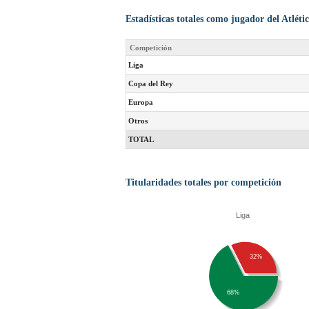
Estadísticas totales como jugador del Atlét
Competición
Liga
Copa del Rey
Europa
Otros
TOTAL
Titularidades totales por competición
Liga
32%
68%