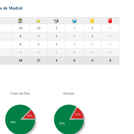
ico de Madrid
34
23
2
0
5
0
8
7
1
0
1
0
6
5
1
0
0
0
0
0
0
0
0
0
48
35
4
0
6
0
Copa del Rey
Europa
17%
13%
88%
83%