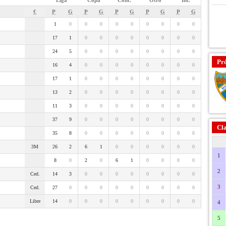
Liga
Copa
Cont.
Otro
Int.
€
P
G
P
G
P
G
P
G
P
G
1
0
0
0
0
0
0
0
0
0
17
1
0
0
0
0
0
0
0
0
24
5
0
0
0
0
0
0
0
0
Pr
16
4
0
0
0
0
0
0
0
0
17
1
0
0
0
0
0
0
0
0
13
2
0
0
0
0
0
0
0
0
11
3
0
0
0
0
0
0
0
0
37
9
0
0
0
0
0
0
0
0
Cla
35
8
0
0
0
0
0
0
0
0
3M
26
2
6
1
0
0
0
0
0
0
1
8
0
2
0
6
1
0
0
0
0
2
Ced.
14
3
0
0
0
0
0
0
0
0
3
Ced.
27
0
0
0
0
0
0
0
0
0
Libre
14
0
0
0
0
0
0
0
0
0
4
5