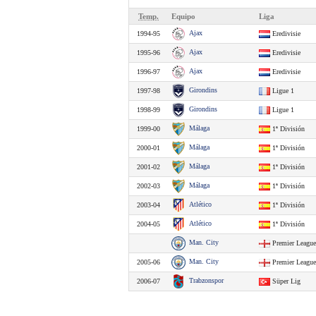
Temp.
Equipo
Liga
Ajax
1994-95
Eredivisie
Ajax
1995-96
Eredivisie
Ajax
1996-97
Eredivisie
Girondins
1997-98
Ligue 1
Girondins
1998-99
Ligue 1
Málaga
1999-00
1ª División
Málaga
2000-01
1ª División
Málaga
2001-02
1ª División
Málaga
2002-03
1ª División
Atlético
2003-04
1ª División
Atlético
2004-05
1ª División
Man. City
Premier League
Man. City
2005-06
Premier League
Trabzonspor
2006-07
Süper Lig