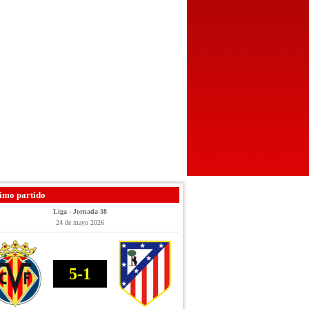
imo partido
Liga - Jornada 38
24 de mayo 2026
5-1