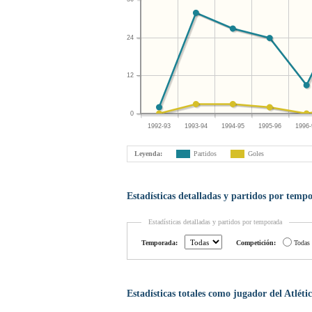
24
12
0
1992-93
1993-94
1994-95
1995-96
1996-
Leyenda:
Partidos
Goles
Estadísticas detalladas y partidos por temp
Estadísticas detalladas y partidos por temporada
Temporada:
Competición:
Todas
Estadísticas totales como jugador del Atlét