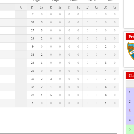
Liga
Copa
Cont.
Otro
Int.
€
P
G
P
G
P
G
P
G
P
G
2
0
0
0
0
0
0
0
0
0
32
3
0
0
0
0
0
0
0
0
27
3
0
0
0
0
0
0
0
0
Pr
24
2
0
0
0
0
0
0
1
0
9
0
0
0
0
0
0
0
2
0
33
2
0
0
0
0
0
0
4
0
24
1
0
0
0
0
0
0
5
0
29
0
0
0
0
0
0
0
4
0
Cla
30
2
3
0
0
0
0
0
7
0
32
2
1
0
0
0
0
0
6
0
1
28
1
5
0
0
0
0
0
6
0
2
1
0
0
0
0
0
0
0
1
0
3
4
5