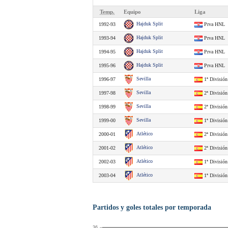
Temp.
Equipo
Liga
Hajduk Split
1992-93
Prva HNL
Hajduk Split
1993-94
Prva HNL
Hajduk Split
1994-95
Prva HNL
Hajduk Split
1995-96
Prva HNL
Sevilla
1996-97
1ª División
Sevilla
1997-98
2ª División
Sevilla
1998-99
2ª División
Sevilla
1999-00
1ª División
Atlético
2000-01
2ª División
Atlético
2001-02
2ª División
Atlético
2002-03
1ª División
Atlético
2003-04
1ª División
Partidos y goles totales por temporada
36