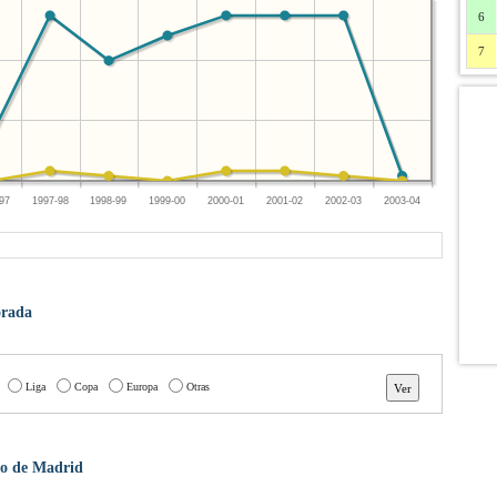
6
7
97
1997-98
1998-99
1999-00
2000-01
2001-02
2002-03
2003-04
orada
Liga
Copa
Europa
Otras
ico de Madrid