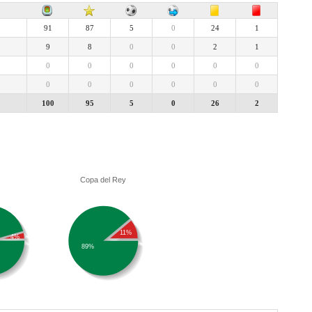
91
87
5
0
24
1
9
8
0
0
2
1
0
0
0
0
0
0
0
0
0
0
0
0
100
95
5
0
26
2
Copa del Rey
11%
4%
89%