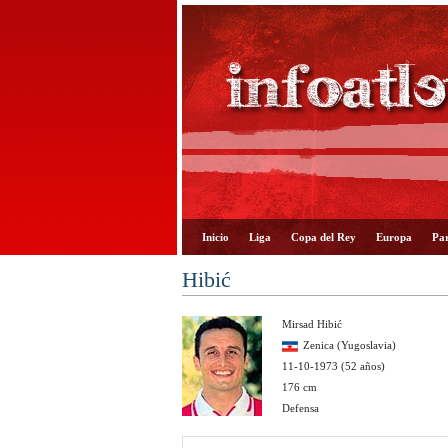
Inicio
Liga
Copa del Rey
Europa
Par
Hibić
Mirsad Hibić
Zenica (Yugoslavia)
11-10-1973 (52 años)
176 cm
Defensa