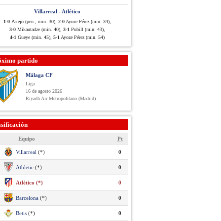
Villarreal - Atlético
1-0
Parejo (pen., min. 30),
2-0
Ayoze Pérez (min. 34),
3-0
Mikautadze (min. 40),
3-1
Pubill (min. 43),
4-1
Gueye (min. 45),
5-1
Ayoze Pérez (min. 54)
óximo partido
Málaga CF
Liga
16 de agosto 2026
Riyadh Air Metropolitano (Madrid)
sificación
Equipo
Pt
Villarreal
(*)
0
Athletic
(*)
0
Atlético (*)
0
Barcelona
(*)
0
Betis
(*)
0