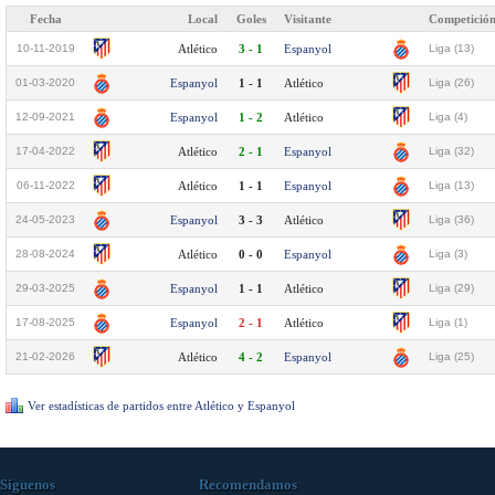
Fecha
Local
Goles
Visitante
Competició
10-11-2019
Atlético
3 - 1
Espanyol
Liga (13)
01-03-2020
Espanyol
1 - 1
Atlético
Liga (26)
12-09-2021
Espanyol
1 - 2
Atlético
Liga (4)
17-04-2022
Atlético
2 - 1
Espanyol
Liga (32)
06-11-2022
Atlético
1 - 1
Espanyol
Liga (13)
24-05-2023
Espanyol
3 - 3
Atlético
Liga (36)
28-08-2024
Atlético
0 - 0
Espanyol
Liga (3)
29-03-2025
Espanyol
1 - 1
Atlético
Liga (29)
17-08-2025
Espanyol
2 - 1
Atlético
Liga (1)
21-02-2026
Atlético
4 - 2
Espanyol
Liga (25)
Ver estadísticas de partidos entre Atlético y Espanyol
Síguenos
Recomendamos