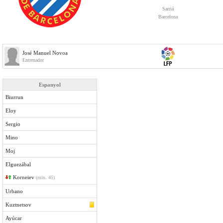
Sarriá
Barcelona
José Manuel Novoa
Entrenador
Espanyol
Biurrun
Eloy
Sergio
Mino
Moj
Elguezábal
Korneiev
(min. 45)
Urbano
Kuztnetsov
Ayúcar