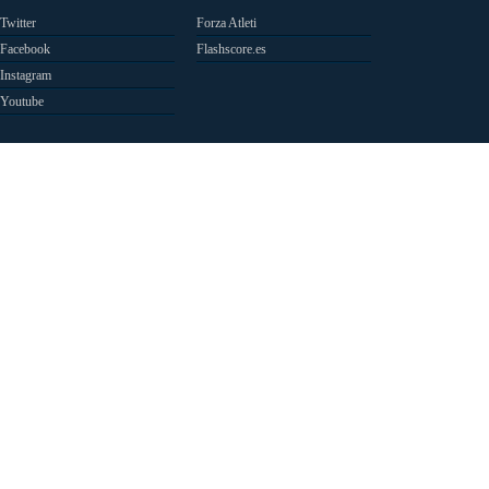
Twitter
Forza Atleti
Facebook
Flashscore.es
Instagram
Youtube