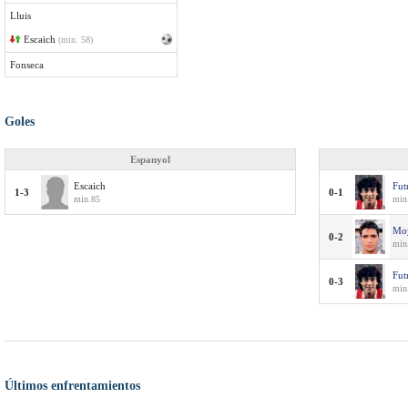
Lluis
Escaich
(min. 58)
Fonseca
Goles
Espanyol
Escaich
Fut
1-3
0-1
min.85
min
Mo
0-2
min
Fut
0-3
min
Últimos enfrentamientos