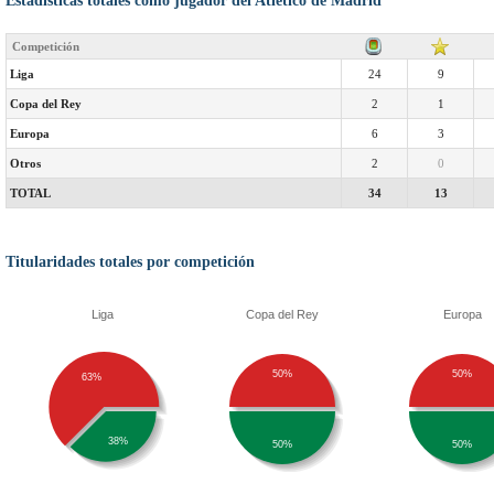
Estadísticas totales como jugador del Atlético de Madrid
Competición
Liga
24
9
Copa del Rey
2
1
Europa
6
3
Otros
2
0
TOTAL
34
13
Titularidades totales por competición
Liga
Copa del Rey
Europa
50%
50%
63%
38%
50%
50%