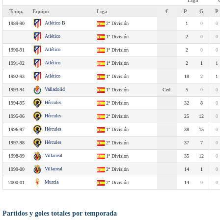
Liga
Temp.
Equipo
Liga
€
P
G
P
Atlético
B
1989-90
2ª División
1
0
0
Atlético
1ª División
2
0
0
Atlético
1990-91
1ª División
2
0
0
Atlético
1991-92
1ª División
2
1
1
Atlético
1992-93
1ª División
18
2
1
Valladolid
1993-94
1ª División
Ced.
5
0
0
Hércules
1994-95
2ª División
32
8
0
Hércules
1995-96
2ª División
25
12
0
Hércules
1996-97
1ª División
38
15
0
Hércules
1997-98
2ª División
37
7
0
Villarreal
1998-99
1ª División
35
12
0
Villarreal
1999-00
2ª División
14
1
0
Murcia
2000-01
2ª División
14
0
0
Partidos y goles totales por temporada