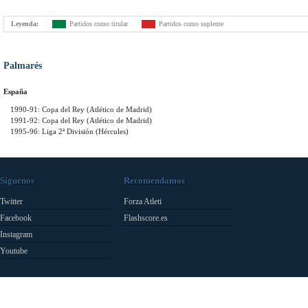
Leyenda:
Partidos como titular
Partidos como suplente
Palmarés
España
1990-91: Copa del Rey (Atlético de Madrid)
1991-92: Copa del Rey (Atlético de Madrid)
1995-96: Liga 2ª División (Hércules)
Síguenos
Recomendamos
Twitter
Forza Atleti
Facebook
Flashscore.es
Instagram
Youtube