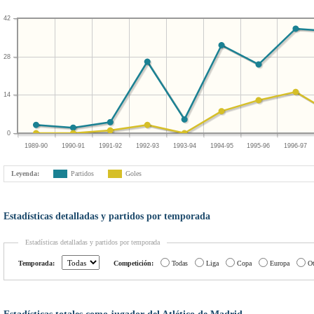
42
28
14
0
1989-90
1990-91
1991-92
1992-93
1993-94
1994-95
1995-96
1996-97
Leyenda:
Partidos
Goles
Estadísticas detalladas y partidos por temporada
Estadísticas detalladas y partidos por temporada
Temporada:
Competición:
Todas
Liga
Copa
Europa
Ot