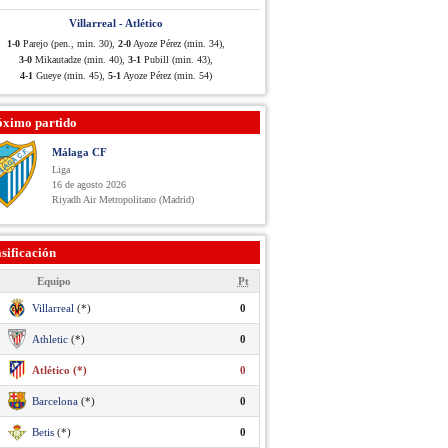
Villarreal - Atlético
1-0
Parejo (pen., min. 30),
2-0
Ayoze Pérez (min. 34),
3-0
Mikautadze (min. 40),
3-1
Pubill (min. 43),
4-1
Gueye (min. 45),
5-1
Ayoze Pérez (min. 54)
óximo partido
Málaga CF
Liga
16 de agosto 2026
Riyadh Air Metropolitano (Madrid)
sificación
Equipo
Pt
Villarreal
(*)
0
Athletic
(*)
0
Atlético (*)
0
Barcelona
(*)
0
Betis
(*)
0