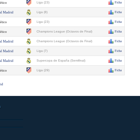
ético
Liga (23)
Ficha
al Madrid
Liga (8)
Ficha
ético
Liga (23)
Ficha
ético
Champions League (Octavos de Final)
Ficha
al Madrid
Champions League (Octavos de Final)
Ficha
al Madrid
Liga (7)
Ficha
al Madrid
Supercopa de España (Semifinal)
Ficha
ético
Liga (29)
Ficha
rid
s