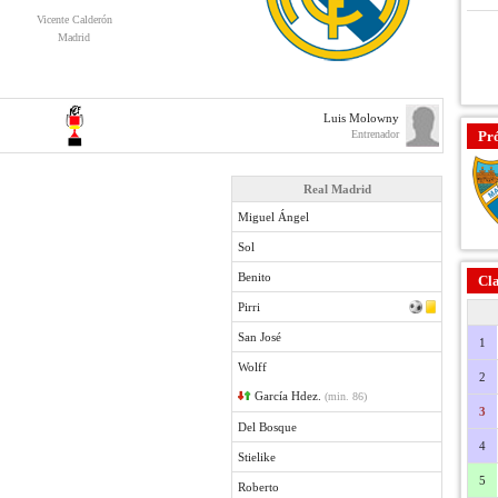
Vicente Calderón
Madrid
Luis Molowny
Entrenador
Pr
Real Madrid
Miguel Ángel
Sol
Benito
Cla
Pirri
San José
1
Wolff
2
García Hdez.
(min. 86)
3
Del Bosque
4
Stielike
5
Roberto