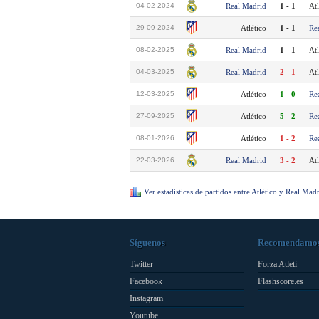
04-02-2024
Real Madrid
1 - 1
Atl
29-09-2024
Atlético
1 - 1
Re
08-02-2025
Real Madrid
1 - 1
Atl
04-03-2025
Real Madrid
2 - 1
Atl
12-03-2025
Atlético
1 - 0
Re
27-09-2025
Atlético
5 - 2
Re
08-01-2026
Atlético
1 - 2
Re
22-03-2026
Real Madrid
3 - 2
Atl
Ver estadísticas de partidos entre Atlético y Real Mad
Síguenos
Recomendamo
Twitter
Forza Atleti
Facebook
Flashscore.es
Instagram
Youtube