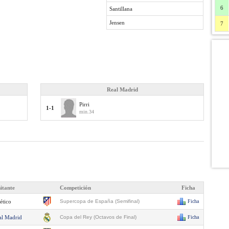
6
Santillana
Jensen
7
Real Madrid
Pirri
1-1
min.34
sitante
Competición
Ficha
ético
Supercopa de España (Semifinal)
Ficha
al Madrid
Copa del Rey (Octavos de Final)
Ficha