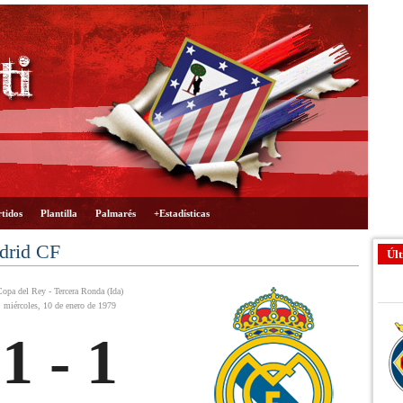
tidos
Plantilla
Palmarés
+Estadísticas
adrid CF
Últ
Copa del Rey - Tercera Ronda (Ida)
miércoles, 10 de enero de 1979
1 - 1