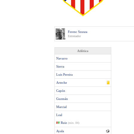
Ferenc Szusza
Entrenador
Atlético
Navarro
Sierra
Luis Pereira
Arteche
Capón
Guzmán
Marcial
Leal
Ruiz
(min. 84)
Ayala