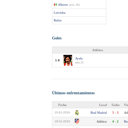
Alberto
(min. 80)
Leivinha
Rubio
Goles
Atlético
Ayala
1-0
min.23
Últimos enfrentamientos
Fecha
Local
Goles
Vi
10-01-2024
Real Madrid
5 - 3
Atl
18-01-2024
Atlético
4 - 2
Re