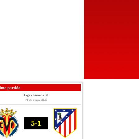
imo partido
Liga - Jornada 38
24 de mayo 2026
5-1