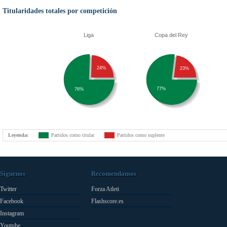
Titularidades totales por competición
Liga
Copa del Rey
24%
23%
77%
76%
Leyenda:
Partidos como titular
Partidos como suplente
Síguenos
Recomendamos
Twitter
Forza Atleti
Facebook
Flashscore.es
Instagram
Youtube