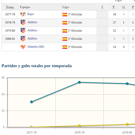
Liga
Temp.
Equipo
Liga
€
P
G
P
Rayo
1977-78
1ª División
18
0
0
Atlético
1978-79
1ª División
27
1
5
Atlético
1979-80
1ª División
22
0
7
Atlético
1980-81
1ª División
0
0
1
Almería (AD)
1ª División
24
4
0
Partidos y goles totales por temporada
35
23
12
0
1977-78
1978-79
1979-80