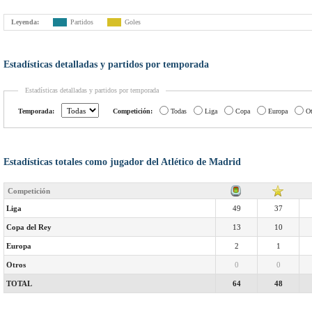
Leyenda:
Partidos
Goles
Estadísticas detalladas y partidos por temporada
Estadísticas detalladas y partidos por temporada
Temporada:
Competición:
Todas
Liga
Copa
Europa
Ot
Estadísticas totales como jugador del Atlético de Madrid
Competición
Liga
49
37
Copa del Rey
13
10
Europa
2
1
Otros
0
0
TOTAL
64
48