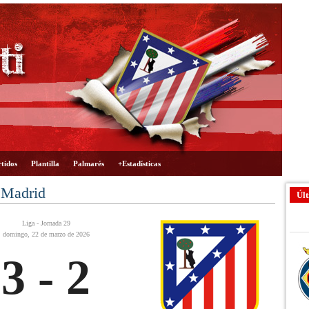
tidos
Plantilla
Palmarés
+Estadísticas
 Madrid
Últ
Liga - Jornada 29
domingo, 22 de marzo de 2026
3 - 2