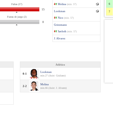
6
Molina
Faltas (17)
(min. 57)
15
Lookman
7
Fueras de juego (2)
Nico
(min. 57)
0
Griezmann
Sørloth
(min. 57)
J. Alvarez
Atlético
Lookman
0-1
min.27 (Asist: Giuliano)
Molina
2-2
min.66 (Asist: J. Alvarez)