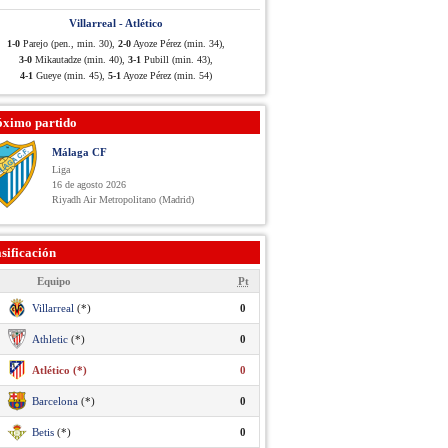
Villarreal - Atlético
1-0
Parejo (pen., min. 30),
2-0
Ayoze Pérez (min. 34),
3-0
Mikautadze (min. 40),
3-1
Pubill (min. 43),
4-1
Gueye (min. 45),
5-1
Ayoze Pérez (min. 54)
óximo partido
Málaga CF
Liga
16 de agosto 2026
Riyadh Air Metropolitano (Madrid)
sificación
Equipo
Pt
Villarreal
(*)
0
Athletic
(*)
0
Atlético (*)
0
Barcelona
(*)
0
Betis
(*)
0