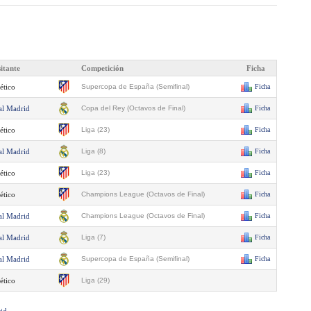
sitante
Competición
Ficha
ético
Supercopa de España (Semifinal)
Ficha
al Madrid
Copa del Rey (Octavos de Final)
Ficha
ético
Liga (23)
Ficha
al Madrid
Liga (8)
Ficha
ético
Liga (23)
Ficha
ético
Champions League (Octavos de Final)
Ficha
al Madrid
Champions League (Octavos de Final)
Ficha
al Madrid
Liga (7)
Ficha
al Madrid
Supercopa de España (Semifinal)
Ficha
ético
Liga (29)