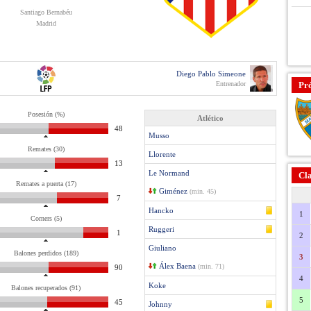
Santiago Bernabéu
Madrid
Diego Pablo Simeone
Entrenador
Pr
Posesión (%)
Atlético
48
Musso
Remates (30)
Llorente
13
Le Normand
Cla
Remates a puerta (17)
Giménez
(min. 45)
7
Hancko
1
Corners (5)
Ruggeri
1
2
Giuliano
Balones perdidos (189)
3
Álex Baena
(min. 71)
90
4
Koke
Balones recuperados (91)
5
45
Johnny