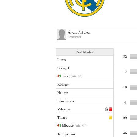
Álvaro Arbeloa
Entrenador
Real Madrid
52
Lunin
Carvajal
17
Trent
(min. 64)
Rüdiger
10
Huijsen
Fran García
4
Valverde
Thiago
99
Mbappé
(min. 64)
46
Tchouameni