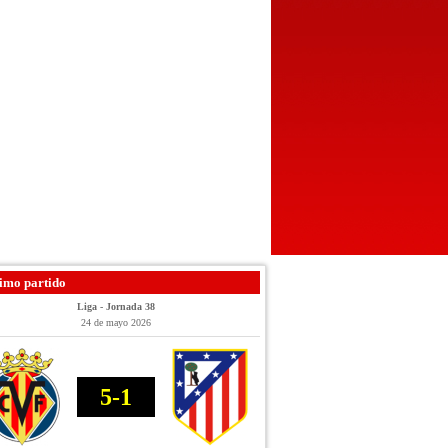
imo partido
Liga - Jornada 38
24 de mayo 2026
5-1