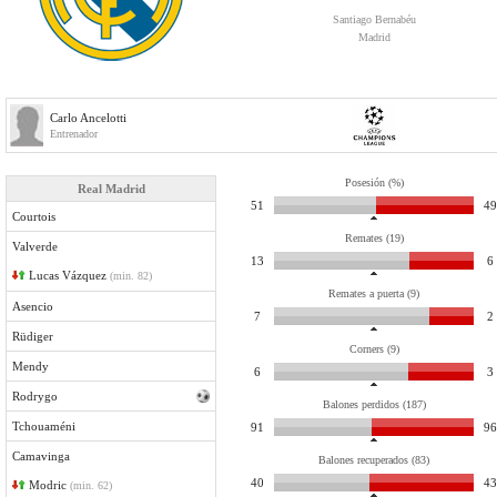
Santiago Bernabéu
Madrid
Carlo Ancelotti
Entrenador
Posesión (%)
Real Madrid
51
49
Courtois
Remates (19)
Valverde
13
6
Lucas Vázquez
(min. 82)
Remates a puerta (9)
Asencio
7
2
Rüdiger
Corners (9)
Mendy
6
3
Rodrygo
Balones perdidos (187)
Tchouaméni
91
96
Camavinga
Balones recuperados (83)
40
43
Modric
(min. 62)