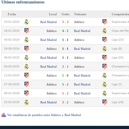
Últimos enfrentamientos
Fecha
Local
Goles
Visitante
Competició
10-01-2024
Real Madrid
5 - 3
Atlético
Supercopa d
18-01-2024
Atlético
4 - 2
Real Madrid
Copa del Rey
04-02-2024
Real Madrid
1 - 1
Atlético
Liga (23)
29-09-2024
Atlético
1 - 1
Real Madrid
Liga (8)
08-02-2025
Real Madrid
1 - 1
Atlético
Liga (23)
04-03-2025
Real Madrid
2 - 1
Atlético
Champions L
12-03-2025
Atlético
1 - 0
Real Madrid
Champions L
27-09-2025
Atlético
5 - 2
Real Madrid
Liga (7)
08-01-2026
Atlético
1 - 2
Real Madrid
Supercopa d
22-03-2026
Real Madrid
3 - 2
Atlético
Liga (29)
Ver estadísticas de partidos entre Atlético y Real Madrid