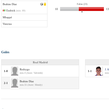
Brahim Díaz
Faltas (23)
10
13
Endrick
(min. 89)
Mbappé
Vinicius
Goles
Real Madrid
Rodrygo
J. 
1-0
1-1
min.4 (Asist: Valverde)
min
Brahim Díaz
2-1
min.55 (Asist: Mendy)