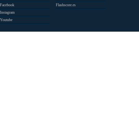
Facebook
Flashscore.es
Instagram
Youtube