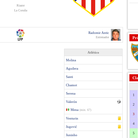
Riazor
La Coruña
Radomir Antic
Entrenador
Pr
Atlético
Molina
Aguilera
Santi
Cla
Chamot
Serena
1
Valerón
2
Mena
(min. 67)
3
Venturin
4
Jugović
5
Juninho