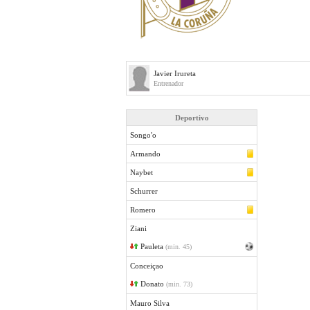
Javier Irureta
Entrenador
Deportivo
Songo'o
Armando
Naybet
Schurrer
Romero
Ziani
Pauleta
(min. 45)
Conceiçao
Donato
(min. 73)
Mauro Silva