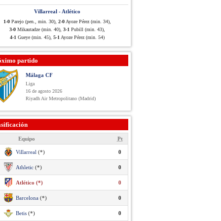
Villarreal - Atlético
1-0
Parejo (pen., min. 30),
2-0
Ayoze Pérez (min. 34),
3-0
Mikautadze (min. 40),
3-1
Pubill (min. 43),
4-1
Gueye (min. 45),
5-1
Ayoze Pérez (min. 54)
óximo partido
Málaga CF
Liga
16 de agosto 2026
Riyadh Air Metropolitano (Madrid)
sificación
Equipo
Pt
Villarreal
(*)
0
Athletic
(*)
0
Atlético (*)
0
Barcelona
(*)
0
Betis
(*)
0