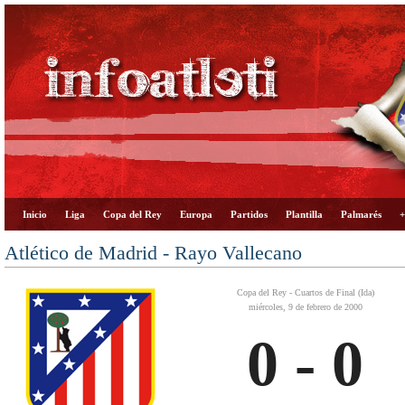
Inicio
Liga
Copa del Rey
Europa
Partidos
Plantilla
Palmarés
+
Atlético de Madrid - Rayo Vallecano
Copa del Rey - Cuartos de Final (Ida)
miércoles, 9 de febrero de 2000
0 - 0