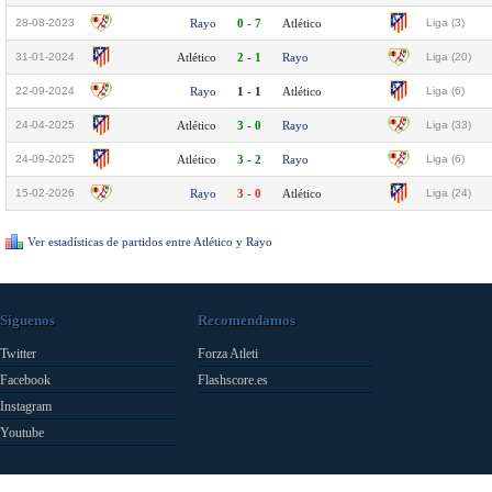
28-08-2023
Rayo
0 - 7
Atlético
Liga (3)
31-01-2024
Atlético
2 - 1
Rayo
Liga (20)
22-09-2024
Rayo
1 - 1
Atlético
Liga (6)
24-04-2025
Atlético
3 - 0
Rayo
Liga (33)
24-09-2025
Atlético
3 - 2
Rayo
Liga (6)
15-02-2026
Rayo
3 - 0
Atlético
Liga (24)
Ver estadísticas de partidos entre Atlético y Rayo
Síguenos
Recomendamos
Twitter
Forza Atleti
Facebook
Flashscore.es
Instagram
Youtube