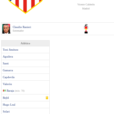
Vicente Calderón
Madrid
Claudio Ranieri
Entrenador
Atlético
Toni Jiménez
Aguilera
Santi
Gamarra
Capdevila
Valerón
Baraja
(min. 78)
Bejbl
Hugo Leal
Solari