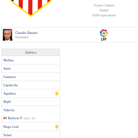
Vicente Calderón
Madrid
35000 espectadores
Claudio Ranieri
Entrenador
Atlético
Molina
Santi
Gamarra
Capdevila
Aguilera
Bejbl
Valerón
Roberto F.
(min. 45)
Hugo Leal
Solari