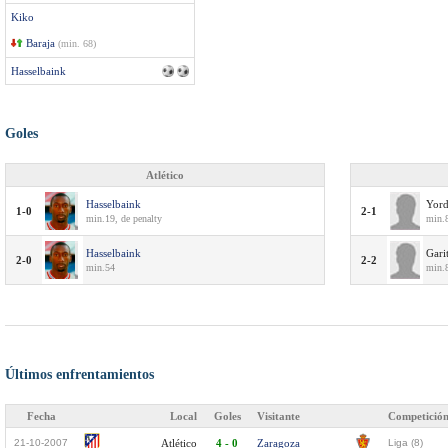
Kiko
Baraja
(min. 68)
Hasselbaink
Goles
Atlético
Hasselbaink
Yord
1-0
2-1
min.19, de penalty
min.
Hasselbaink
Gari
2-0
2-2
min.54
min.
Últimos enfrentamientos
Fecha
Local
Goles
Visitante
Competició
21-10-2007
Atlético
4 - 0
Zaragoza
Liga (8)