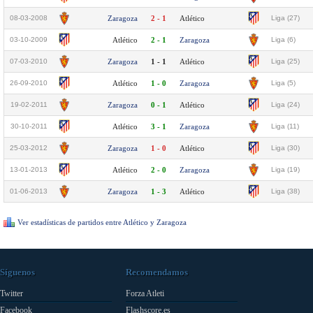
08-03-2008
Zaragoza
2 - 1
Atlético
Liga (27)
03-10-2009
Atlético
2 - 1
Zaragoza
Liga (6)
07-03-2010
Zaragoza
1 - 1
Atlético
Liga (25)
26-09-2010
Atlético
1 - 0
Zaragoza
Liga (5)
19-02-2011
Zaragoza
0 - 1
Atlético
Liga (24)
30-10-2011
Atlético
3 - 1
Zaragoza
Liga (11)
25-03-2012
Zaragoza
1 - 0
Atlético
Liga (30)
13-01-2013
Atlético
2 - 0
Zaragoza
Liga (19)
01-06-2013
Zaragoza
1 - 3
Atlético
Liga (38)
Ver estadísticas de partidos entre Atlético y Zaragoza
Síguenos
Recomendamos
Twitter
Forza Atleti
Facebook
Flashscore.es