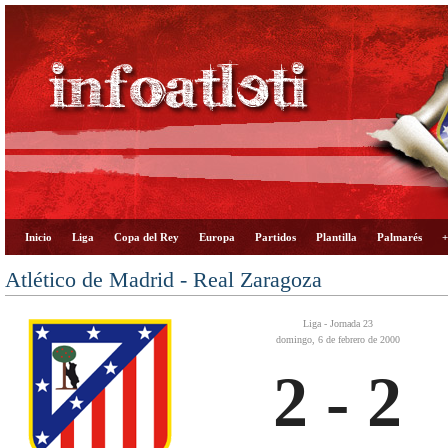
Inicio
Liga
Copa del Rey
Europa
Partidos
Plantilla
Palmarés
+
Atlético de Madrid - Real Zaragoza
Liga - Jornada 23
domingo, 6 de febrero de 2000
2 - 2