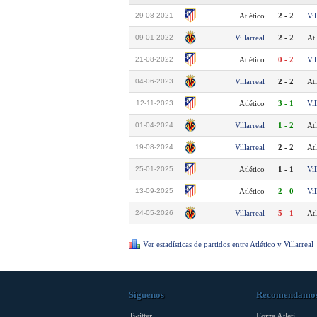
29-08-2021
Atlético
2 - 2
Vil
09-01-2022
Villarreal
2 - 2
Atl
21-08-2022
Atlético
0 - 2
Vil
04-06-2023
Villarreal
2 - 2
Atl
12-11-2023
Atlético
3 - 1
Vil
01-04-2024
Villarreal
1 - 2
Atl
19-08-2024
Villarreal
2 - 2
Atl
25-01-2025
Atlético
1 - 1
Vil
13-09-2025
Atlético
2 - 0
Vil
24-05-2026
Villarreal
5 - 1
Atl
Ver estadísticas de partidos entre Atlético y Villarreal
Síguenos
Recomendamo
Twitter
Forza Atleti