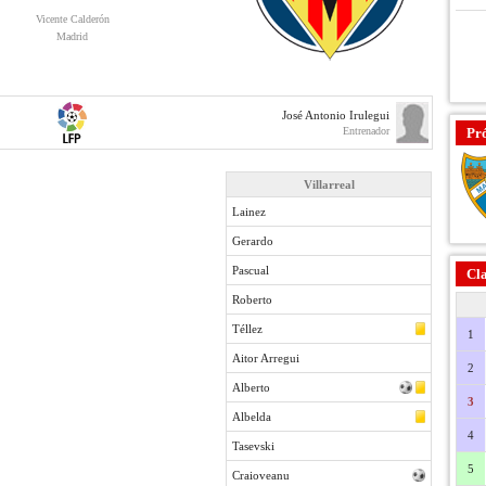
Vicente Calderón
Madrid
José Antonio Irulegui
Entrenador
Pr
Villarreal
Lainez
Gerardo
Pascual
Cla
Roberto
Téllez
1
Aitor Arregui
2
Alberto
3
Albelda
4
Tasevski
5
Craioveanu