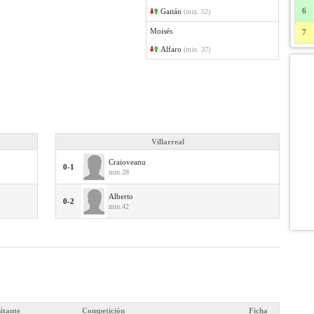
6
Gaitán
(min. 52)
Moisés
7
Alfaro
(min. 37)
Villarreal
Craioveanu
0-1
min.28
Alberto
0-2
min.42
sitante
Competición
Ficha