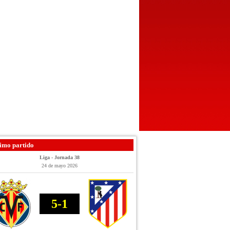
imo partido
Liga - Jornada 38
24 de mayo 2026
5-1