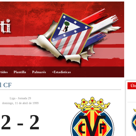
tidos
Plantilla
Palmarés
+Estadísticas
al CF
Últ
Liga - Jornada 29
domingo, 11 de abril de 1999
2 - 2