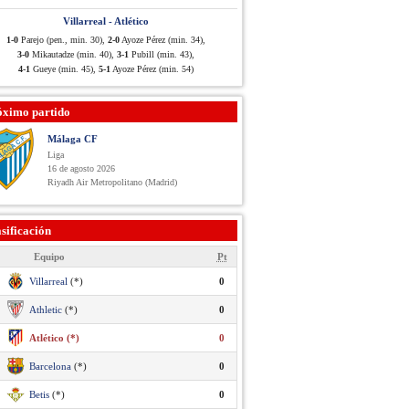
Villarreal - Atlético
1-0
Parejo (pen., min. 30),
2-0
Ayoze Pérez (min. 34),
3-0
Mikautadze (min. 40),
3-1
Pubill (min. 43),
4-1
Gueye (min. 45),
5-1
Ayoze Pérez (min. 54)
óximo partido
Málaga CF
Liga
16 de agosto 2026
Riyadh Air Metropolitano (Madrid)
sificación
Equipo
Pt
Villarreal
(*)
0
Athletic
(*)
0
Atlético (*)
0
Barcelona
(*)
0
Betis
(*)
0