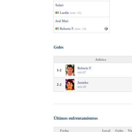
Solari
Lardín
(min. 55)
José Mari
Roberto F.
(min. 14)
Goles
Atlético
Roberto F.
1-2
min.87
Juninho
2-2
min.89
Últimos enfrentamientos
Fecha
Local
Goles
Vi