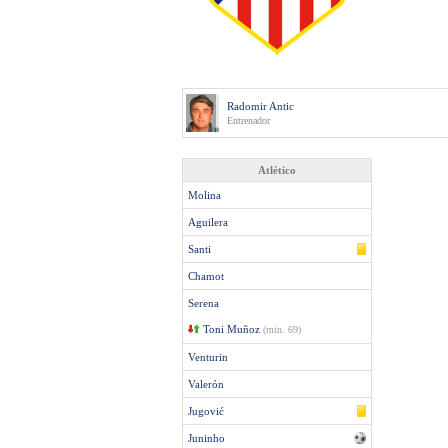
Radomir Antic
Entrenador
Atlético
Molina
Aguilera
Santi
Chamot
Serena
Toni Muñoz
(min. 69)
Venturin
Valerón
Jugović
Juninho