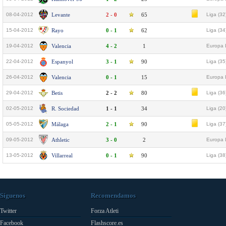
08-04-2012
Levante
2 - 0
65
Liga (32
15-04-2012
Rayo
0 - 1
62
Liga (34
19-04-2012
Valencia
4 - 2
1
Europa 
22-04-2012
Espanyol
3 - 1
90
Liga (35
26-04-2012
Valencia
0 - 1
15
Europa 
29-04-2012
Betis
2 - 2
80
Liga (36
02-05-2012
R. Sociedad
1 - 1
34
Liga (20
05-05-2012
Málaga
2 - 1
90
Liga (37
09-05-2012
Athletic
3 - 0
2
Europa 
13-05-2012
Villarreal
0 - 1
90
Liga (38
Síguenos
Recomendamos
Twitter
Forza Atleti
Facebook
Flashscore.es