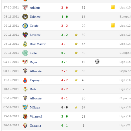
27-10-2011
Athletic
3 - 0
32
Liga (10
03-11-2011
Udinese
4 - 0
14
Europa 
06-11-2011
Getafe
3 - 2
20
Liga (12
20-11-2011
Levante
3 - 2
90
Liga (13
26-11-2011
Real Madrid
4 - 1
83
Liga (14
30-11-2011
Celtic
0 - 1
90
Europa 
04-12-2011
Rayo
3 - 1
19
Liga (15
08-12-2011
Albacete
2 - 1
90
Copa del
11-12-2011
Espanyol
4 - 2
45
Liga (16
18-12-2011
Betis
0 - 2
7
Liga (17
21-12-2011
Albacete
0 - 1
26
Copa del
07-01-2012
Málaga
0 - 0
67
Liga (18
15-01-2012
Villarreal
3 - 0
29
Liga (19
30-01-2012
Osasuna
0 - 1
9
Liga (21