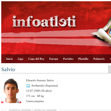
Inicio
Liga
Copa del Rey
Europa
Partidos
Plantilla
Palmarés
+
Salvio
Eduardo Antonio Salvio
Avellaneda (Argentina)
13-07-1990 (36 años)
171 cm · 68 kg
Centrocampista
Estadísticas detalladas y partidos por temporada