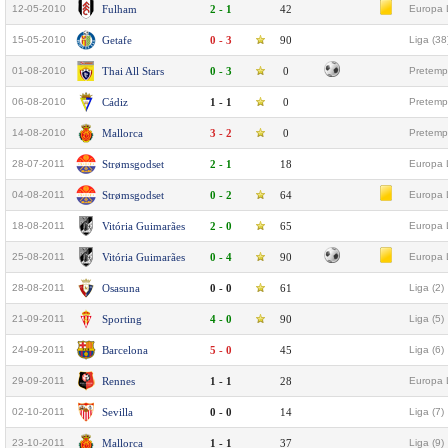
12-05-2010
Fulham
2 - 1
42
Europa 
15-05-2010
Getafe
0 - 3
90
Liga (38
01-08-2010
Thai All Stars
0 - 3
0
Pretemp
06-08-2010
Cádiz
1 - 1
0
Pretemp
14-08-2010
Mallorca
3 - 2
0
Pretemp
28-07-2011
Strømsgodset
2 - 1
18
Europa 
04-08-2011
Strømsgodset
0 - 2
64
Europa 
18-08-2011
Vitória Guimarães
2 - 0
65
Europa 
25-08-2011
Vitória Guimarães
0 - 4
90
Europa 
28-08-2011
Osasuna
0 - 0
61
Liga (2)
21-09-2011
Sporting
4 - 0
90
Liga (5)
24-09-2011
Barcelona
5 - 0
45
Liga (6)
29-09-2011
Rennes
1 - 1
28
Europa 
02-10-2011
Sevilla
0 - 0
14
Liga (7)
23-10-2011
Mallorca
1 - 1
37
Liga (9)