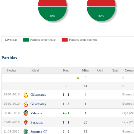
50%
50%
Leyenda:
Partidos como titular
Partidos como suplente
Partidos
Fecha
Rival
Res.
Mins
Gol
Tarj.
Compe
-
0
()
-
44
()
18-02-2010
Galatasaray
1 - 1
4
Europa L
25-02-2010
Galatasaray
1 - 2
1
Europa L
28-02-2010
Valencia
4 - 1
1
Liga (24
07-03-2010
Zaragoza
1 - 1
23
Liga (25
11-03-2010
Sporting CP
0 - 0
32
Europa 