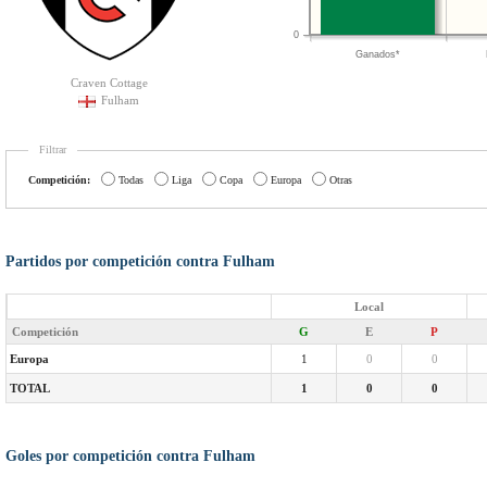
0
Ganados*
Craven Cottage
Fulham
Filtrar
Competición:
Todas
Liga
Copa
Europa
Otras
Partidos por competición contra Fulham
Local
Competición
G
E
P
Europa
1
0
0
TOTAL
1
0
0
Goles por competición contra Fulham