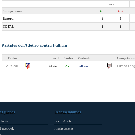
Local
Competición
GF
GC
Europa
2
1
TOTAL
2
1
Partidos del Atlético contra Fulham
Fecha
Local
Goles
Visitante
Competició
12-05-2010
Atlético
2 - 1
Fulham
Europa Leagu
Síguenos
Recomendamos
Twitter
Forza Atleti
Facebook
Flashscore.es