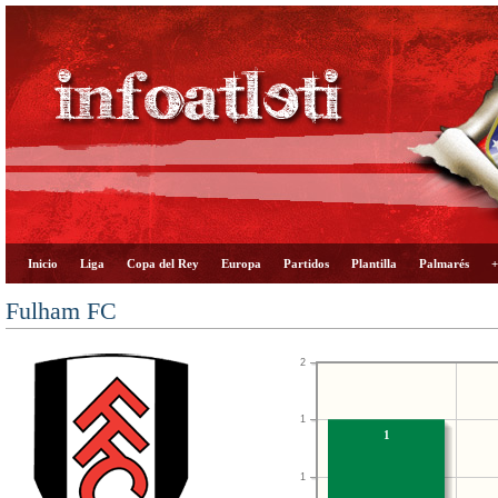
Inicio
Liga
Copa del Rey
Europa
Partidos
Plantilla
Palmarés
+
Fulham FC
2
1
1
1