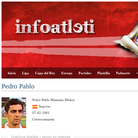
Inicio
Liga
Copa del Rey
Europa
Partidos
Plantilla
Palmarés
+
Pedro Pablo
Pedro Pablo Matesanz Muñoz
Segovia
07-02-1961
Centrocampista
Estadísticas detalladas y partidos por temporada