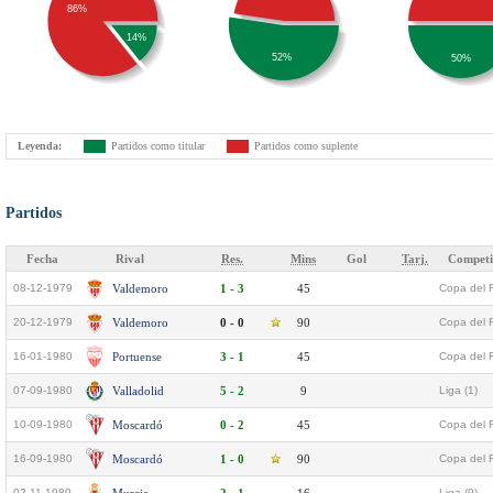
86%
14%
52%
50%
Leyenda:
Partidos como titular
Partidos como suplente
Partidos
Fecha
Rival
Res.
Mins
Gol
Tarj.
Competi
08-12-1979
Valdemoro
1 - 3
45
Copa del 
20-12-1979
Valdemoro
0 - 0
90
Copa del 
16-01-1980
Portuense
3 - 1
45
Copa del 
07-09-1980
Valladolid
5 - 2
9
Liga (1)
10-09-1980
Moscardó
0 - 2
45
Copa del 
16-09-1980
Moscardó
1 - 0
90
Copa del 
02-11-1980
Liga (9)