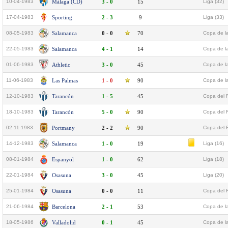
10-04-1983
Málaga (CD)
3 - 0
15
Liga (32)
17-04-1983
Sporting
2 - 3
9
Liga (33)
08-05-1983
Salamanca
0 - 0
70
Copa de l
22-05-1983
Salamanca
4 - 1
14
Copa de l
01-06-1983
Athletic
3 - 0
45
Copa de la
11-06-1983
Las Palmas
1 - 0
90
Copa de la
12-10-1983
Tarancón
1 - 5
45
Copa del 
18-10-1983
Tarancón
5 - 0
90
Copa del 
02-11-1983
Portmany
2 - 2
90
Copa del 
14-12-1983
Salamanca
1 - 0
19
Liga (16)
08-01-1984
Espanyol
1 - 0
62
Liga (18)
22-01-1984
Osasuna
3 - 0
45
Liga (20)
25-01-1984
Osasuna
0 - 0
11
Copa del R
21-06-1984
Barcelona
2 - 1
53
Copa de la
18-05-1986
Valladolid
0 - 1
45
Copa de la