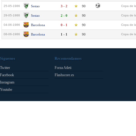
25-05-1986
Sestao
3 - 2
90
Copa de la
29-05-1986
Sestao
2 - 0
90
Copa de la
04-06-1986
Barcelona
0 - 1
90
Copa de la
08-06-1986
Barcelona
1 - 1
90
Copa de la
Síguenos
Recomendamos
Twitter
Forza Atleti
Facebook
Flashscore.es
Instagram
Youtube