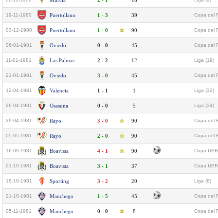
Murcia
2 - 1
16
19-11-1980
Puertollano
1 - 3
39
Copa del 
03-12-1980
Puertollano
1 - 0
90
Copa del 
06-01-1981
Oviedo
0 - 0
45
Copa del 
11-01-1981
Las Palmas
2 - 2
12
Liga (19)
21-01-1981
Oviedo
3 - 0
45
Copa del 
12-04-1981
Valencia
1 - 1
1
Liga (32)
26-04-1981
Osasuna
0 - 0
5
Liga (34)
29-04-1981
Rayo
3 - 0
90
Copa del R
05-05-1981
Rayo
2 - 0
90
Copa del R
16-09-1981
Boavista
4 - 1
90
Copa UEFA
01-10-1981
Boavista
3 - 1
37
Copa UEFA
18-10-1981
Sporting
3 - 2
20
Liga (6)
21-10-1981
Manchego
1 - 5
45
Copa del 
05-11-1981
Manchego
0 - 0
8
Copa del 