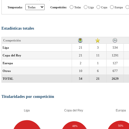
Temporada:
Competición:
Todas
Liga
Copa
Europa
Estadísticas totales
Competición
Liga
21
3
534
Copa del Rey
21
11
1291
Europa
2
1
127
Otros
10
6
677
TOTAL
54
21
2629
Titularidades por competición
Liga
Copa del Rey
Europa
50%
48%