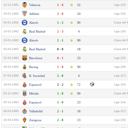
12-12-1981
Valencia
1 - 0
52
Liga (15)
03-01-1982
Athletic
2 - 0
24
Liga (18)
06-01-1982
Alavés
1 - 2
90
Copa del 
10-01-1982
Real Madrid
2 - 3
4
Liga (19)
13-01-1982
Alavés
2 - 1
90
Copa del 
03-02-1982
Real Madrid
0 - 0
18
Copa del R
21-02-1982
Barcelona
0 - 1
23
Liga (25)
28-02-1982
Racing
1 - 0
90
Liga (26)
07-03-1982
R. Sociedad
2 - 0
4
Liga (27)
18-04-1982
Espanyol
2 - 2
72
Liga (33)
03-11-1982
Mérida
1 - 0
90
Copa del 
05-12-1982
Espanyol
1 - 0
23
Liga (14)
06-03-1983
Valladolid
2 - 1
16
Liga (27)
20-03-1983
Zaragoza
2 - 0
13
Liga (29)