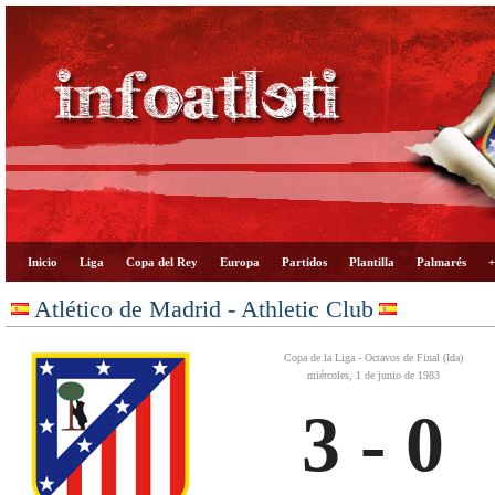
Inicio
Liga
Copa del Rey
Europa
Partidos
Plantilla
Palmarés
+
Atlético de Madrid - Athletic Club
Copa de la Liga - Octavos de Final (Ida)
miércoles, 1 de junio de 1983
3 - 0