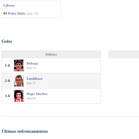
Cabrera
Pedro Pablo
(min. 45)
Goles
Atlético
Pedraza
1-0
min.14
Landáburu
2-0
min.37
Hugo Sánchez
3-0
min.63
Últimos enfrentamientos