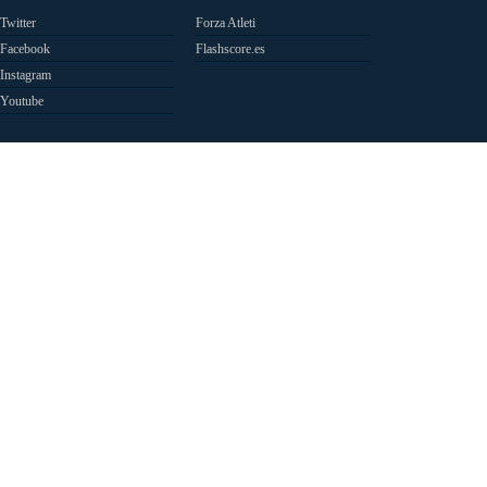
Twitter
Forza Atleti
Facebook
Flashscore.es
Instagram
Youtube