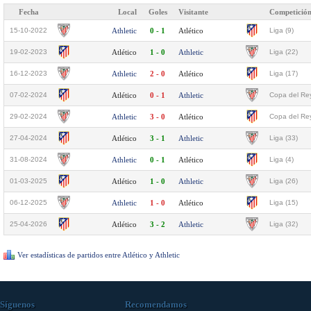
Fecha
Local
Goles
Visitante
Competició
15-10-2022
Athletic
0 - 1
Atlético
Liga (9)
19-02-2023
Atlético
1 - 0
Athletic
Liga (22)
16-12-2023
Athletic
2 - 0
Atlético
Liga (17)
07-02-2024
Atlético
0 - 1
Athletic
Copa del Rey
29-02-2024
Athletic
3 - 0
Atlético
Copa del Rey
27-04-2024
Atlético
3 - 1
Athletic
Liga (33)
31-08-2024
Athletic
0 - 1
Atlético
Liga (4)
01-03-2025
Atlético
1 - 0
Athletic
Liga (26)
06-12-2025
Athletic
1 - 0
Atlético
Liga (15)
25-04-2026
Atlético
3 - 2
Athletic
Liga (32)
Ver estadísticas de partidos entre Atlético y Athletic
Síguenos
Recomendamos