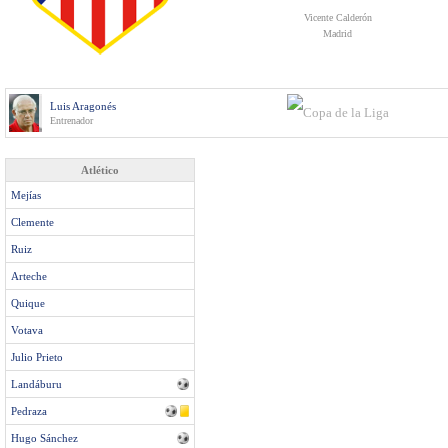
Vicente Calderón
Madrid
Luis Aragonés
Entrenador
Atlético
Mejías
Clemente
Ruiz
Arteche
Quique
Votava
Julio Prieto
Landáburu
Pedraza
Hugo Sánchez