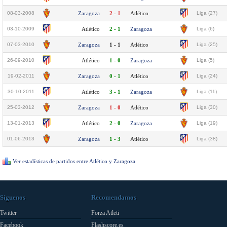
08-03-2008
Zaragoza
2 - 1
Atlético
Liga (27)
03-10-2009
Atlético
2 - 1
Zaragoza
Liga (6)
07-03-2010
Zaragoza
1 - 1
Atlético
Liga (25)
26-09-2010
Atlético
1 - 0
Zaragoza
Liga (5)
19-02-2011
Zaragoza
0 - 1
Atlético
Liga (24)
30-10-2011
Atlético
3 - 1
Zaragoza
Liga (11)
25-03-2012
Zaragoza
1 - 0
Atlético
Liga (30)
13-01-2013
Atlético
2 - 0
Zaragoza
Liga (19)
01-06-2013
Zaragoza
1 - 3
Atlético
Liga (38)
Ver estadísticas de partidos entre Atlético y Zaragoza
Síguenos
Recomendamos
Twitter
Forza Atleti
Facebook
Flashscore.es