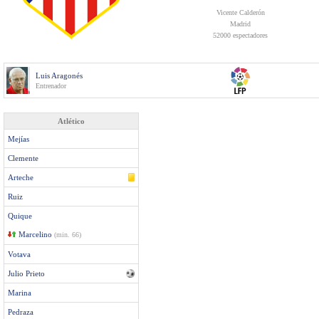
Vicente Calderón
Madrid
52000 espectadores
Luis Aragonés
Entrenador
Atlético
Mejías
Clemente
Arteche
Ruiz
Quique
Marcelino
(min. 66)
Votava
Julio Prieto
Marina
Pedraza