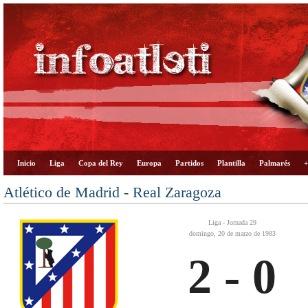
Inicio
Liga
Copa del Rey
Europa
Partidos
Plantilla
Palmarés
+
Atlético de Madrid - Real Zaragoza
Liga - Jornada 29
domingo, 20 de marzo de 1983
2 - 0