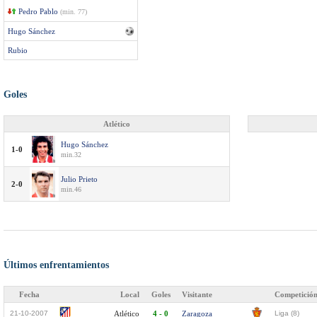
Pedro Pablo
(min. 77)
Hugo Sánchez
Rubio
Goles
Atlético
Hugo Sánchez
1-0
min.32
Julio Prieto
2-0
min.46
Últimos enfrentamientos
Fecha
Local
Goles
Visitante
Competició
21-10-2007
Atlético
4 - 0
Zaragoza
Liga (8)