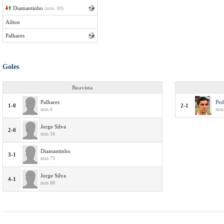
Diamantinho
(min. 69)
Ailton
Palhares
Goles
Boavista
Palhares
Ped
1-0
2-1
min.6
min
Jorge Silva
2-0
min.16
Diamantinho
3-1
min.73
Jorge Silva
4-1
min.88