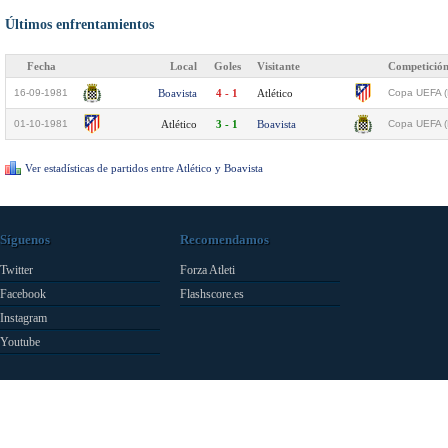
Últimos enfrentamientos
Fecha
Local
Goles
Visitante
Competició
16-09-1981
Boavista
4 - 1
Atlético
Copa UEFA (
01-10-1981
Atlético
3 - 1
Boavista
Copa UEFA (
Ver estadísticas de partidos entre Atlético y Boavista
Síguenos
Recomendamos
Twitter
Forza Atleti
Facebook
Flashscore.es
Instagram
Youtube