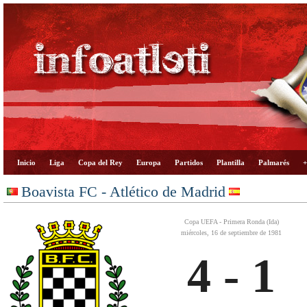
Inicio
Liga
Copa del Rey
Europa
Partidos
Plantilla
Palmarés
+
Boavista FC - Atlético de Madrid
Copa UEFA - Primera Ronda (Ida)
miércoles, 16 de septiembre de 1981
4 - 1