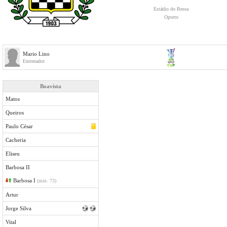
Estádio do Bessa
Oporto
Mario Lino
Entrenador
Boavista
Matos
Queiros
Paulo César
Cacheria
Eliseu
Barbosa II
Barbosa I
(min. 73)
Artur
Jorge Silva
Vital