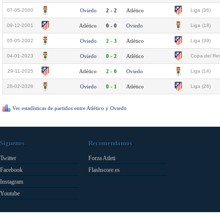
07-05-2000
Oviedo
2 - 2
Atlético
Liga (36)
09-12-2001
Atlético
0 - 0
Oviedo
Liga (18)
05-05-2002
Oviedo
2 - 3
Atlético
Liga (39)
04-01-2023
Oviedo
0 - 2
Atlético
Copa del Rey
29-11-2025
Atlético
2 - 0
Oviedo
Liga (14)
28-02-2026
Oviedo
0 - 1
Atlético
Liga (26)
Ver estadísticas de partidos entre Atlético y Oviedo
Síguenos
Recomendamos
Twitter
Forza Atleti
Facebook
Flashscore.es
Instagram
Youtube