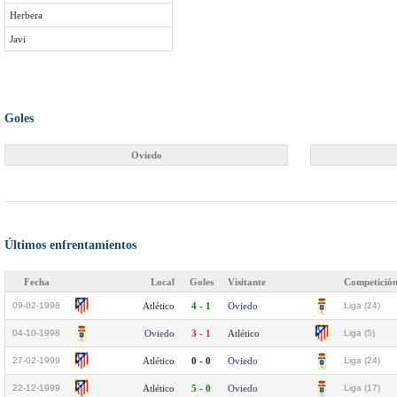
Herbera
Javi
Goles
Oviedo
Últimos enfrentamientos
Fecha
Local
Goles
Visitante
Competició
09-02-1998
Atlético
4 - 1
Oviedo
Liga (24)
04-10-1998
Oviedo
3 - 1
Atlético
Liga (5)
27-02-1999
Atlético
0 - 0
Oviedo
Liga (24)
22-12-1999
Atlético
5 - 0
Oviedo
Liga (17)