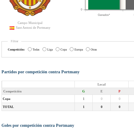
0
Ganados*
Campo Municipal
Sant Antoni de Portmany
Filtrar
Competición:
Todas
Liga
Copa
Europa
Otras
Partidos por competición contra Portmany
Local
Competición
G
E
P
Copa
1
0
0
TOTAL
1
0
0
Goles por competición contra Portmany