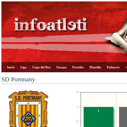
Inicio
Liga
Copa del Rey
Europa
Partidos
Plantilla
Palmarés
+
SD Portmany
2
1
1
1