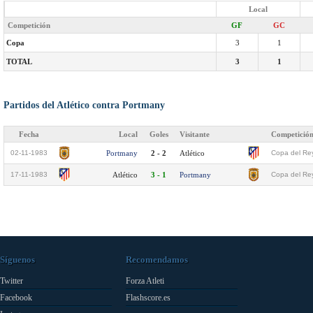
Local
Competición
GF
GC
Copa
3
1
TOTAL
3
1
Partidos del Atlético contra Portmany
Fecha
Local
Goles
Visitante
Competició
02-11-1983
Portmany
2 - 2
Atlético
Copa del Rey
17-11-1983
Atlético
3 - 1
Portmany
Copa del Rey
Síguenos
Recomendamos
Twitter
Forza Atleti
Facebook
Flashscore.es