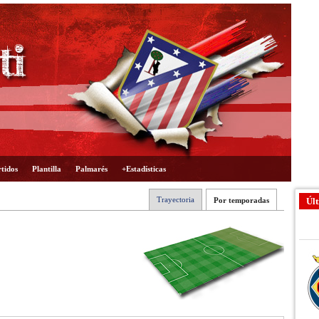
tidos
Plantilla
Palmarés
+Estadísticas
Trayectoria
Por temporadas
Últ