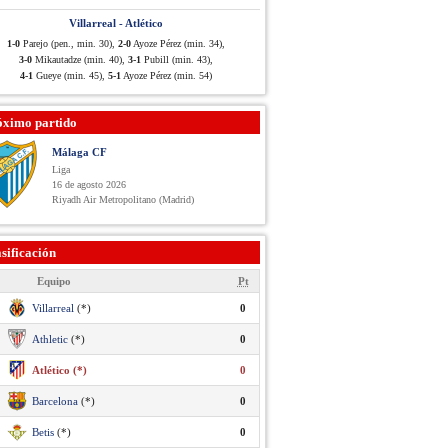
Villarreal - Atlético
1-0
Parejo (pen., min. 30),
2-0
Ayoze Pérez (min. 34),
3-0
Mikautadze (min. 40),
3-1
Pubill (min. 43),
4-1
Gueye (min. 45),
5-1
Ayoze Pérez (min. 54)
óximo partido
Málaga CF
Liga
16 de agosto 2026
Riyadh Air Metropolitano (Madrid)
sificación
Equipo
Pt
Villarreal
(*)
0
Athletic
(*)
0
Atlético (*)
0
Barcelona
(*)
0
Betis
(*)
0