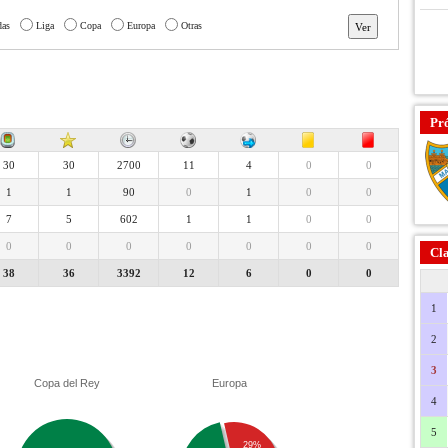
das
Liga
Copa
Europa
Otras
Pr
30
30
2700
11
4
0
0
1
1
90
0
1
0
0
7
5
602
1
1
0
0
0
0
0
0
0
0
0
Cla
38
36
3392
12
6
0
0
1
2
3
Copa del Rey
Europa
4
5
29%