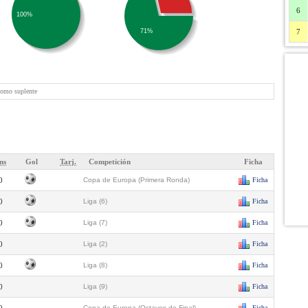
6
100%
71%
7
como suplente
ns
Gol
Tarj.
Competición
Ficha
0
Copa de Europa (Primera Ronda)
Ficha
0
Liga (6)
Ficha
0
Liga (7)
Ficha
0
Liga (2)
Ficha
0
Liga (8)
Ficha
0
Liga (9)
Ficha
Copa de Europa (Octavos de Final)
Ficha