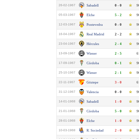
26-02-1967
Sabadell
0 - 0
9
05-03-1967
Elche
5 - 2
9
12-03-1967
Pontevedra
0 - 0
9
16-04-1967
Real Madrid
2 - 2
9
23-04-1967
Hércules
2 - 4
9
13-09-1967
Wiener
2 - 5
6
17-09-1967
Córdoba
0 - 1
9
25-10-1967
Wiener
2 - 1
9
22-11-1967
Göztepe
3 - 0
6
31-12-1967
Valencia
0 - 0
9
14-01-1968
Sabadell
1 - 0
9
21-01-1968
Córdoba
5 - 0
9
28-01-1968
Elche
1 - 0
9
10-03-1968
R. Sociedad
2 - 0
9