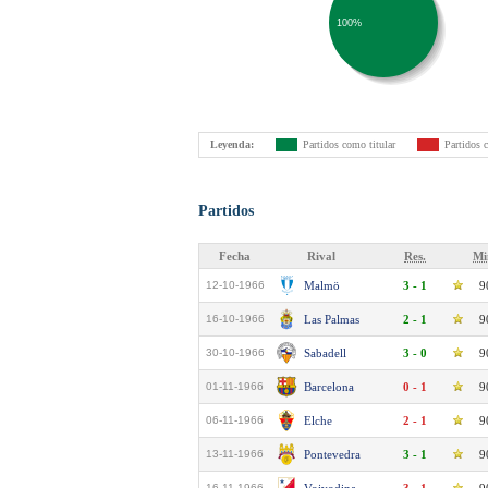
100%
Leyenda:
Partidos como titular
Partidos 
Partidos
Fecha
Rival
Res.
Mi
12-10-1966
Malmö
3 - 1
9
16-10-1966
Las Palmas
2 - 1
9
30-10-1966
Sabadell
3 - 0
9
01-11-1966
Barcelona
0 - 1
9
06-11-1966
Elche
2 - 1
9
13-11-1966
Pontevedra
3 - 1
9
16-11-1966