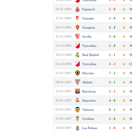
Vojvodina
3 - 1
9
20-11-1966
Espanyol
1 - 0
9
27-11-1966
Granada
2 - 0
9
04-12-1966
Zaragoza
2 - 2
9
11-12-1966
Sevilla
3 - 0
9
14-12-1966
Vojvodina
2 - 0
9
18-12-1966
Real Madrid
2 - 1
9
21-12-1966
Vojvodina
2 - 3
1
01-01-1967
Hércules
7 - 2
9
08-01-1967
Athletic
3 - 1
9
15-01-1967
Barcelona
3 - 2
9
22-01-1967
Deportivo
4 - 0
9
05-02-1967
Valencia
0 - 2
9
12-02-1967
Córdoba
2 - 0
9
19-02-1967
Las Palmas
1 - 0
9