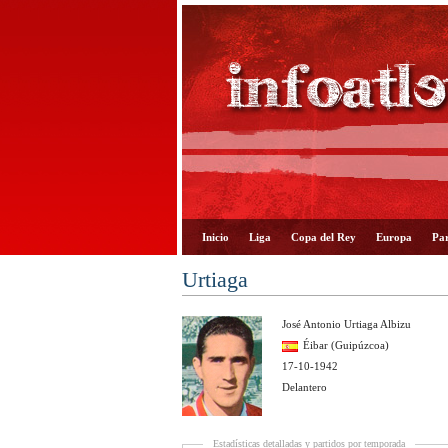
Inicio
Liga
Copa del Rey
Europa
Par
Urtiaga
José Antonio Urtiaga Albizu
Éibar (Guipúzcoa)
17-10-1942
Delantero
Estadísticas detalladas y partidos por temporada