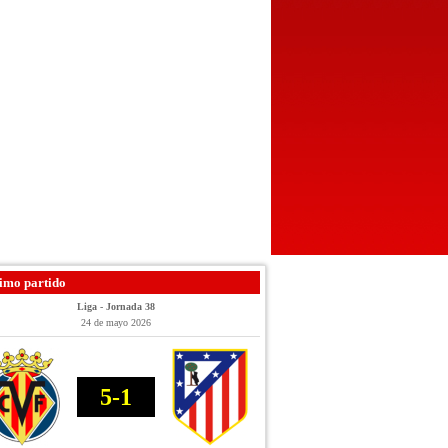
imo partido
Liga - Jornada 38
24 de mayo 2026
5-1