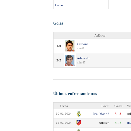
Collar
Goles
Atlético
Cardona
1-0
min.8
Adelardo
2-2
min.87
Últimos enfrentamientos
Fecha
Local
Goles
Vi
10-01-2024
Real Madrid
5 - 3
Atl
18-01-2024
Atlético
4 - 2
Re