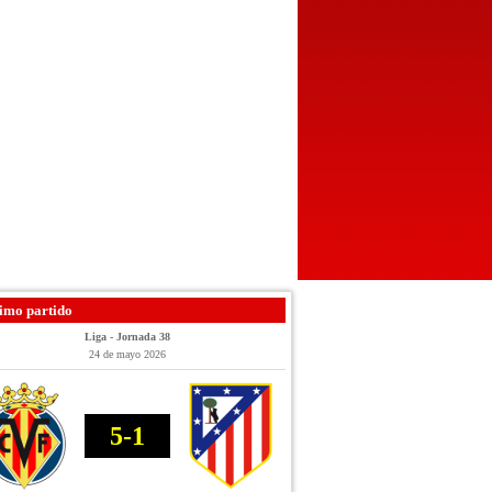
imo partido
Liga - Jornada 38
24 de mayo 2026
5-1