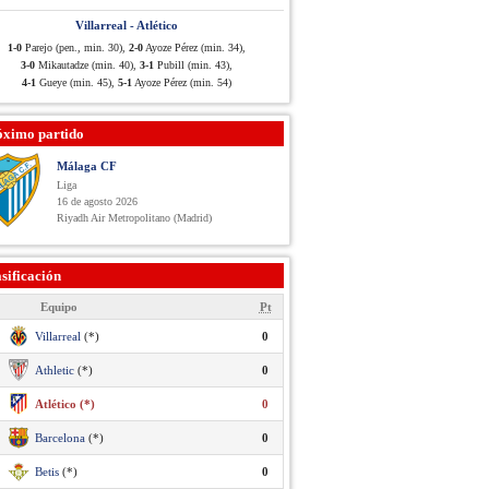
Villarreal - Atlético
1-0
Parejo (pen., min. 30),
2-0
Ayoze Pérez (min. 34),
3-0
Mikautadze (min. 40),
3-1
Pubill (min. 43),
4-1
Gueye (min. 45),
5-1
Ayoze Pérez (min. 54)
óximo partido
Málaga CF
Liga
16 de agosto 2026
Riyadh Air Metropolitano (Madrid)
sificación
Equipo
Pt
Villarreal
(*)
0
Athletic
(*)
0
Atlético (*)
0
Barcelona
(*)
0
Betis
(*)
0