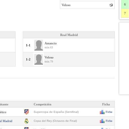
6
Veloso
7
Real Madrid
Amancio
1-1
min.63
Veloso
1-2
min.79
sitante
Competición
Ficha
ético
Supercopa de España (Semifinal)
Ficha
al Madrid
Copa del Rey (Octavos de Final)
Ficha