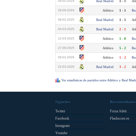
04-02-2024
Real Madrid
1 - 1
Atl
29-09-2024
Atlético
1 - 1
Re
08-02-2025
Real Madrid
1 - 1
Atl
04-03-2025
Real Madrid
2 - 1
Atl
12-03-2025
Atlético
1 - 0
Re
27-09-2025
Atlético
5 - 2
Re
08-01-2026
Atlético
1 - 2
Re
22-03-2026
Real Madrid
3 - 2
Atl
Ver estadísticas de partidos entre Atlético y Real Mad
Síguenos
Recomendamo
Twitter
Forza Atleti
Facebook
Flashscore.es
Instagram
Youtube