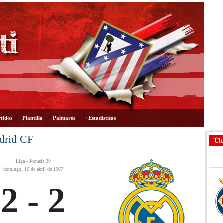
tidos
Plantilla
Palmarés
+Estadísticas
adrid CF
Últ
Liga - Jornada 29
domingo, 16 de abril de 1967
2 - 2