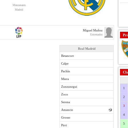
Manzanares
Madrid
Miguel Muñoz
Entrenador
Pr
Real Madrid
Betancort
Calpe
Pachín
Cla
Miera
Zunzunegui
1
Zoco
2
Serena
3
Amancio
4
Grosso
5
Pirri