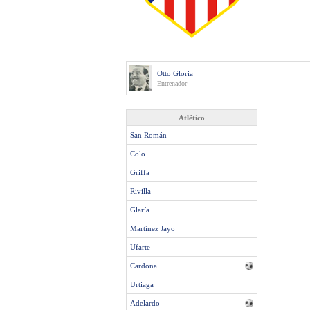
Otto Gloria
Entrenador
Atlético
San Román
Colo
Griffa
Rivilla
Glaría
Martínez Jayo
Ufarte
Cardona
Urtiaga
Adelardo