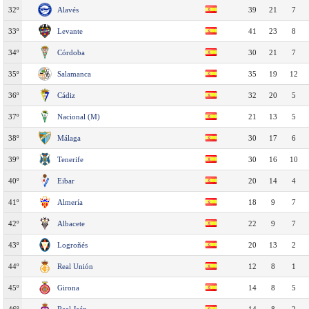
32º
Alavés
39
21
7
33º
Levante
41
23
8
34º
Córdoba
30
21
7
35º
Salamanca
35
19
12
36º
Cádiz
32
20
5
37º
Nacional (M)
21
13
5
38º
Málaga
30
17
6
39º
Tenerife
30
16
10
40º
Eibar
20
14
4
41º
Almería
18
9
7
42º
Albacete
22
9
7
43º
Logroñés
20
13
2
44º
Real Unión
12
8
1
45º
Girona
14
8
5