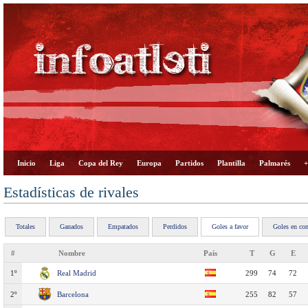
Inicio
Liga
Copa del Rey
Europa
Partidos
Plantilla
Palmarés
+
Estadísticas de rivales
Totales
Ganados
Empatados
Perdidos
Goles a favor
Goles en con
#
Nombre
País
T
G
E
1º
Real Madrid
299
74
72
2º
Barcelona
255
82
57