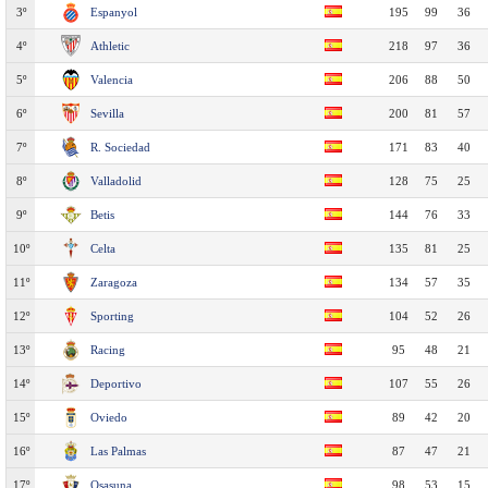
3º
Espanyol
195
99
36
4º
Athletic
218
97
36
5º
Valencia
206
88
50
6º
Sevilla
200
81
57
7º
R. Sociedad
171
83
40
8º
Valladolid
128
75
25
9º
Betis
144
76
33
10º
Celta
135
81
25
11º
Zaragoza
134
57
35
12º
Sporting
104
52
26
13º
Racing
95
48
21
14º
Deportivo
107
55
26
15º
Oviedo
89
42
20
16º
Las Palmas
87
47
21
17º
Osasuna
98
53
15