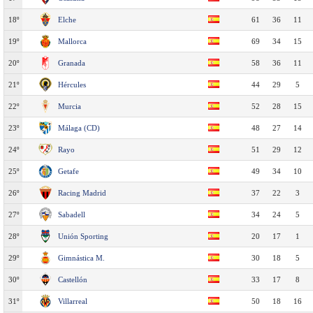
18º
Elche
61
36
11
19º
Mallorca
69
34
15
20º
Granada
58
36
11
21º
Hércules
44
29
5
22º
Murcia
52
28
15
23º
Málaga (CD)
48
27
14
24º
Rayo
51
29
12
25º
Getafe
49
34
10
26º
Racing Madrid
37
22
3
27º
Sabadell
34
24
5
28º
Unión Sporting
20
17
1
29º
Gimnástica M.
30
18
5
30º
Castellón
33
17
8
31º
Villarreal
50
18
16