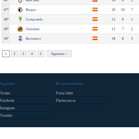
46º
Real Jaén
14
8
2
47º
Burgos
20
10
7
48º
Compostela
12
8
1
49º
Gimnàstic
11
7
2
50º
Recreativo
18
8
5
1
2
3
4
5
Siguiente »
Síguenos
Recomendamos
Twitter
Forza Atleti
Facebook
Flashscore.es
Instagram
Youtube