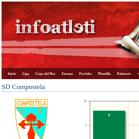
Inicio
Liga
Copa del Rey
Europa
Partidos
Plantilla
Palmarés
+
SD Compostela
10
8
5