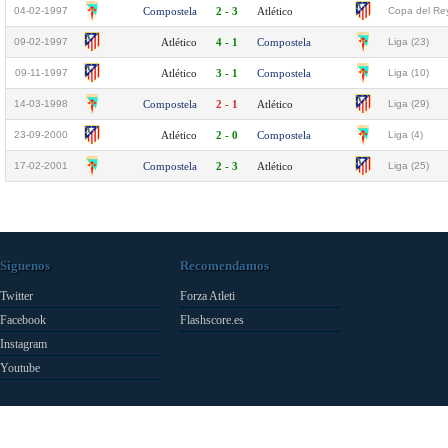
04-02-1997
Compostela
2 - 3
Atlético
Copa del Rey
09-02-1997
Atlético
4 - 1
Compostela
Liga (23)
09-11-1997
Atlético
3 - 1
Compostela
Liga (10)
14-03-1998
Compostela
2 - 1
Atlético
Liga (29)
23-09-2000
Atlético
2 - 0
Compostela
Liga (4)
17-02-2001
Compostela
2 - 3
Atlético
Liga (25)
Síguenos
Recomendamos
Twitter
Forza Atleti
Facebook
Flashscore.es
Instagram
Youtube