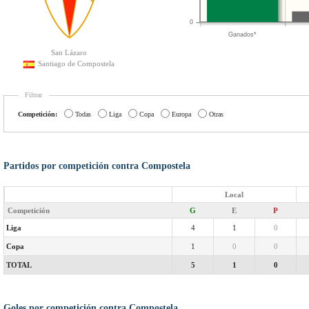
0
Ganados*
San Lázaro
Santiago de Compostela
Filtrar
Competición:
Todas
Liga
Copa
Europa
Otras
Partidos por competición contra Compostela
Local
Competición
G
E
P
Liga
4
1
0
Copa
1
0
0
TOTAL
5
1
0
Goles por competición contra Compostela