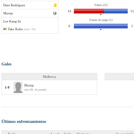
Dani Rodríguez
Faltas (25)
14
11
Muriqi
Fueras de juego (1)
Lee Kang-In
0
1
Take Kubo
(min. 54)
Goles
Mallorca
Muriqi
1-0
min.68, de penalty
Últimos enfrentamientos