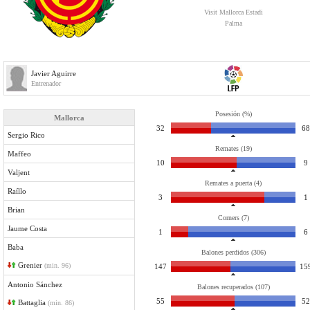
Visit Mallorca Estadi
Palma
Javier Aguirre
Entrenador
Posesión (%)
Mallorca
32
68
Sergio Rico
Remates (19)
Maffeo
10
9
Valjent
Remates a puerta (4)
Raíllo
3
1
Brian
Corners (7)
Jaume Costa
1
6
Baba
Balones perdidos (306)
Grenier
(min. 96)
147
15
Antonio Sánchez
Balones recuperados (107)
55
52
Battaglia
(min. 86)