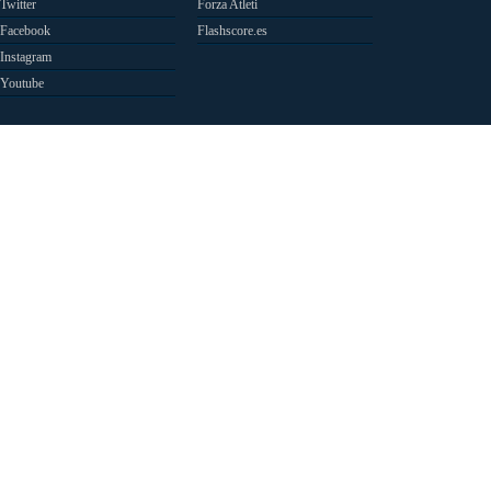
Twitter
Forza Atleti
Facebook
Flashscore.es
Instagram
Youtube