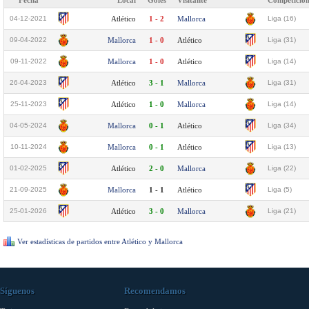
Fecha
Local
Goles
Visitante
Competició
04-12-2021
Atlético
1 - 2
Mallorca
Liga (16)
09-04-2022
Mallorca
1 - 0
Atlético
Liga (31)
09-11-2022
Mallorca
1 - 0
Atlético
Liga (14)
26-04-2023
Atlético
3 - 1
Mallorca
Liga (31)
25-11-2023
Atlético
1 - 0
Mallorca
Liga (14)
04-05-2024
Mallorca
0 - 1
Atlético
Liga (34)
10-11-2024
Mallorca
0 - 1
Atlético
Liga (13)
01-02-2025
Atlético
2 - 0
Mallorca
Liga (22)
21-09-2025
Mallorca
1 - 1
Atlético
Liga (5)
25-01-2026
Atlético
3 - 0
Mallorca
Liga (21)
Ver estadísticas de partidos entre Atlético y Mallorca
Síguenos
Recomendamos