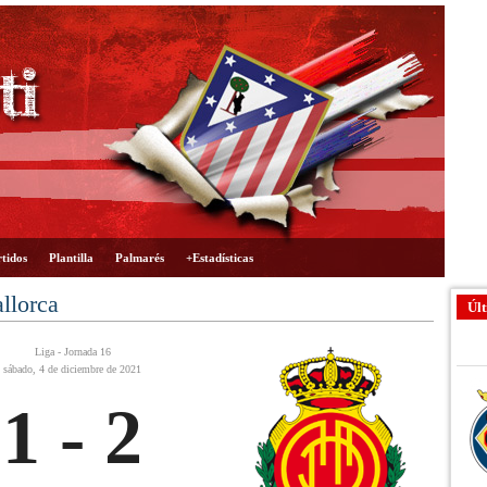
tidos
Plantilla
Palmarés
+Estadísticas
llorca
Últ
Liga - Jornada 16
sábado, 4 de diciembre de 2021
1 - 2