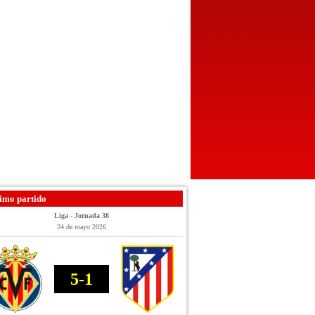
imo partido
Liga - Jornada 38
24 de mayo 2026
5-1