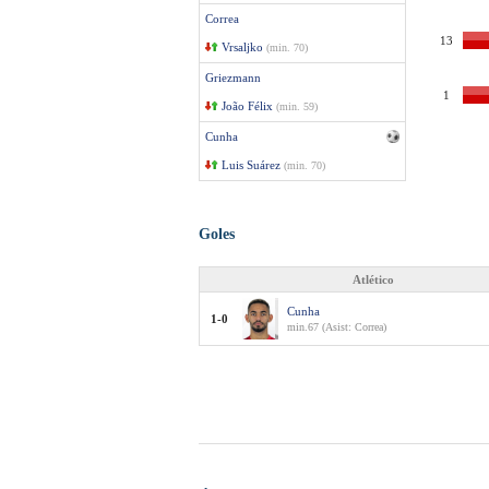
Correa
13
Vrsaljko
(min. 70)
Griezmann
1
João Félix
(min. 59)
Cunha
Luis Suárez
(min. 70)
Goles
Atlético
Cunha
1-0
min.67 (Asist: Correa)