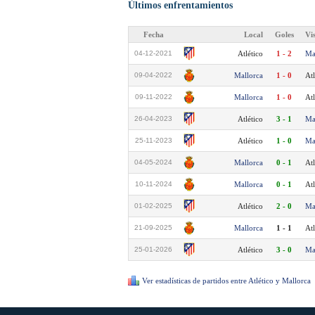
Últimos enfrentamientos
Fecha
Local
Goles
Vi
04-12-2021
Atlético
1 - 2
Ma
09-04-2022
Mallorca
1 - 0
Atl
09-11-2022
Mallorca
1 - 0
Atl
26-04-2023
Atlético
3 - 1
Ma
25-11-2023
Atlético
1 - 0
Ma
04-05-2024
Mallorca
0 - 1
Atl
10-11-2024
Mallorca
0 - 1
Atl
01-02-2025
Atlético
2 - 0
Ma
21-09-2025
Mallorca
1 - 1
Atl
25-01-2026
Atlético
3 - 0
Ma
Ver estadísticas de partidos entre Atlético y Mallorca