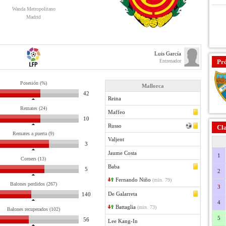
Wanda Metropolitano
Madrid
Luis García
Entrenador
Pr
Posesión (%)
Mallorca
42
Reina
Remates (24)
Maffeo
10
Russo
Cla
Remates a puerta (9)
Valjent
3
Jaume Costa
1
Corners (13)
Baba
5
2
Fernando Niño
(min. 79)
Balones perdidos (267)
3
De Galarreta
140
4
Battaglia
(min. 73)
Balones recuperados (102)
5
56
Lee Kang-In