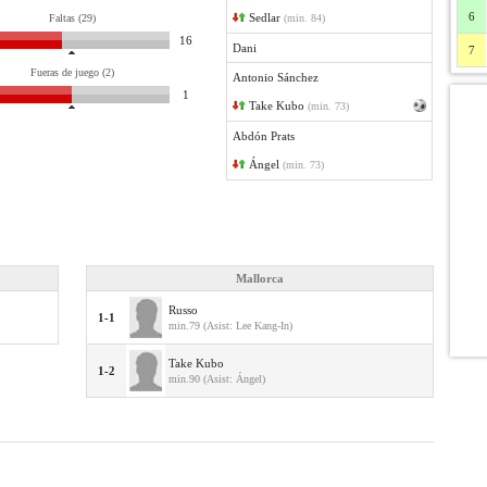
6
Sedlar
Faltas (29)
(min. 84)
16
Dani
7
Fueras de juego (2)
Antonio Sánchez
1
Take Kubo
(min. 73)
Abdón Prats
Ángel
(min. 73)
Mallorca
Russo
1-1
min.79 (Asist: Lee Kang-In)
Take Kubo
1-2
min.90 (Asist: Ángel)