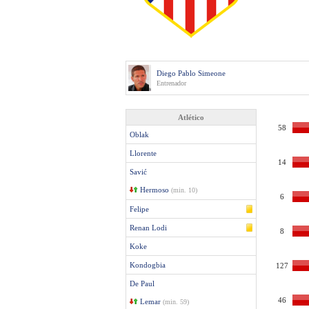
Diego Pablo Simeone
Entrenador
Atlético
58
Oblak
Llorente
14
Savić
Hermoso
(min. 10)
6
Felipe
Renan Lodi
8
Koke
Kondogbia
127
De Paul
46
Lemar
(min. 59)