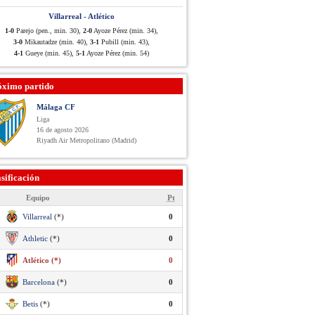
Villarreal - Atlético
1-0
Parejo (pen., min. 30),
2-0
Ayoze Pérez (min. 34),
3-0
Mikautadze (min. 40),
3-1
Pubill (min. 43),
4-1
Gueye (min. 45),
5-1
Ayoze Pérez (min. 54)
óximo partido
Málaga CF
Liga
16 de agosto 2026
Riyadh Air Metropolitano (Madrid)
sificación
Equipo
Pt
Villarreal
(*)
0
Athletic
(*)
0
Atlético (*)
0
Barcelona
(*)
0
Betis
(*)
0