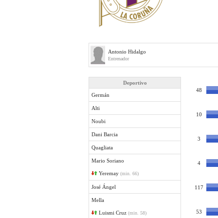
Antonio Hidalgo
Entrenador
Deportivo
48
Germán
Alti
10
Noubi
Dani Barcia
3
Quagliata
Mario Soriano
4
Yeremay
(min. 66)
José Ángel
117
Mella
53
Luismi Cruz
(min. 58)