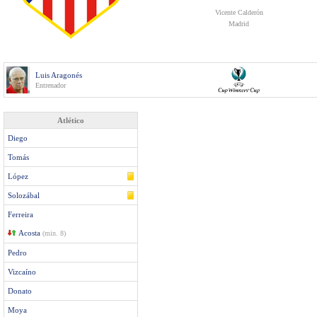
Vicente Calderón
Madrid
Luis Aragonés
Entrenador
Atlético
Diego
Tomás
López
Solozábal
Ferreira
Acosta
(min. 8)
Pedro
Vizcaíno
Donato
Moya