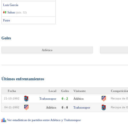
Luis García
Sabas
(min. 52)
Futre
Goles
Atlético
Últimos enfrentamientos
Fecha
Local
Goles
Visitante
Competició
21-10-1992
Trabzonspor
0 - 2
Atlético
Recopa de Eu
04-11-1992
Atlético
0 - 0
Trabzonspor
Recopa de Eu
Ver estadísticas de partidos entre Atlético y Trabzonspor