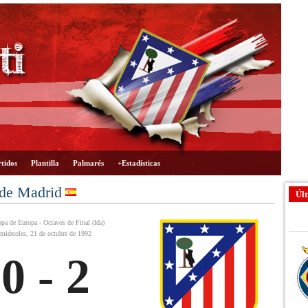
tidos
Plantilla
Palmarés
+Estadísticas
 de Madrid
Últ
pa de Europa - Octavos de Final (Ida)
miércoles, 21 de octubre de 1992
0 - 2