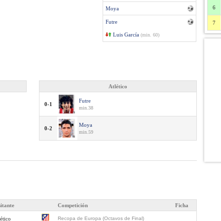
6
Moya
Futre
7
Luis García
(min. 60)
Atlético
Futre
0-1
min.38
Moya
0-2
min.59
sitante
Competición
Ficha
ético
Recopa de Europa (Octavos de Final)