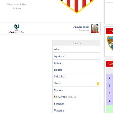
Hüseyin Avni Aker
Trabzon
Luis Aragonés
Entrenador
Pr
Atlético
Abel
Aguilera
López
Cla
Donato
Solozábal
1
Tomás
2
Manolo
3
Alfredo
(min. 50)
4
Schuster
5
Vizcaíno