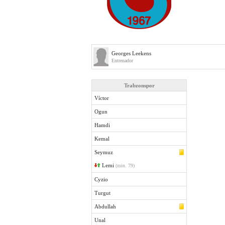
Georges Leekens
Entrenador
Trabzonspor
Víctor
Ogun
Hamdi
Kemal
Seymuz
Lemi
(min. 79)
Cyzio
Turgut
Abdullah
Unal