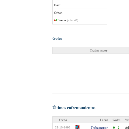
Hami
Orhan
Soner
(min. 45)
Goles
Trabzonspor
Últimos enfrentamientos
Fecha
Local
Goles
Vi
21-10-1992
Trabzonspor
0 - 2
Atl