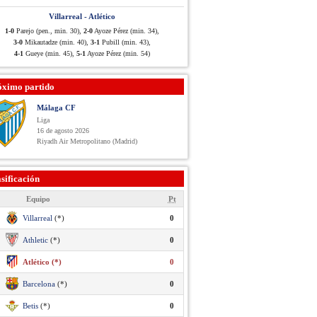
Villarreal - Atlético
1-0
Parejo (pen., min. 30),
2-0
Ayoze Pérez (min. 34),
3-0
Mikautadze (min. 40),
3-1
Pubill (min. 43),
4-1
Gueye (min. 45),
5-1
Ayoze Pérez (min. 54)
óximo partido
Málaga CF
Liga
16 de agosto 2026
Riyadh Air Metropolitano (Madrid)
sificación
Equipo
Pt
Villarreal
(*)
0
Athletic
(*)
0
Atlético (*)
0
Barcelona
(*)
0
Betis
(*)
0