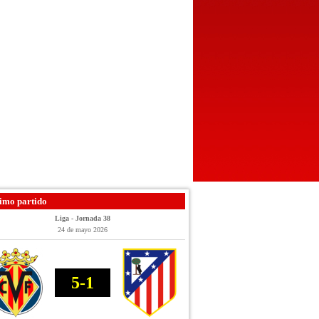
imo partido
Liga - Jornada 38
24 de mayo 2026
5-1