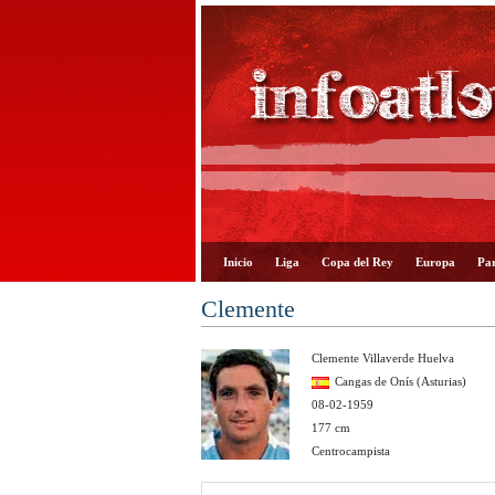
Inicio
Liga
Copa del Rey
Europa
Par
Clemente
Clemente Villaverde Huelva
Cangas de Onís (Asturias)
08-02-1959
177 cm
Centrocampista