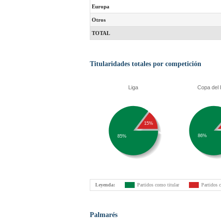
Europa
Otros
TOTAL
Titularidades totales por competición
Liga
Copa del
15%
86%
85%
Leyenda:
Partidos como titular
Partidos 
Palmarés