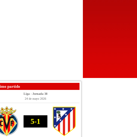
imo partido
Liga - Jornada 38
24 de mayo 2026
5-1