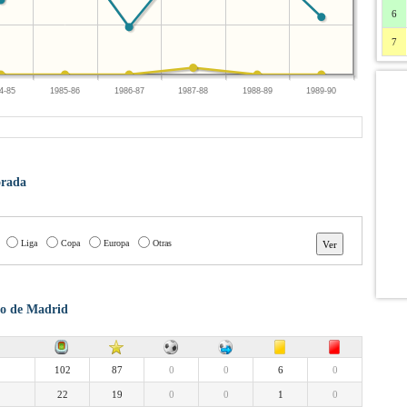
6
7
4-85
1985-86
1986-87
1987-88
1988-89
1989-90
orada
Liga
Copa
Europa
Otras
ico de Madrid
102
87
0
0
6
0
22
19
0
0
1
0