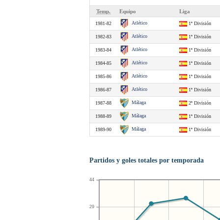
Temp.
Equipo
Liga
Atlético
1981-82
1ª División
Atlético
1982-83
1ª División
Atlético
1983-84
1ª División
Atlético
1984-85
1ª División
Atlético
1985-86
1ª División
Atlético
1986-87
1ª División
Málaga
1987-88
2ª División
Málaga
1988-89
1ª División
Málaga
1989-90
1ª División
Partidos y goles totales por temporada
44
29