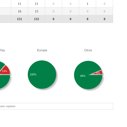
11
11
0
0
1
0
16
15
0
0
0
0
151
132
0
0
8
0
 Rey
Europa
Otros
14%
6%
100%
94%
como suplente