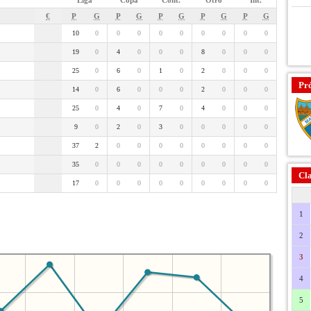
Liga
Copa
Cont.
Otro
Int.
€
P
G
P
G
P
G
P
G
P
G
10
0
0
0
0
0
0
0
0
0
19
0
4
0
0
0
8
0
0
0
25
0
6
0
1
0
2
0
0
0
Pr
14
0
6
0
0
0
2
0
0
0
25
0
4
0
7
0
4
0
0
0
9
0
2
0
3
0
0
0
0
0
37
2
0
0
0
0
0
0
0
0
35
0
0
0
0
0
0
0
0
0
Cla
17
0
0
0
0
0
0
0
0
0
1
2
3
4
5