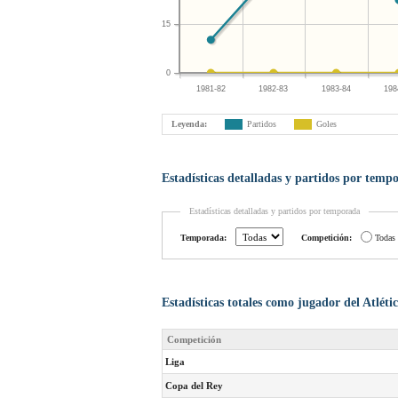
15
0
1981-82
1982-83
1983-84
198
Leyenda:
Partidos
Goles
Estadísticas detalladas y partidos por temp
Estadísticas detalladas y partidos por temporada
Temporada:
Competición:
Todas
Estadísticas totales como jugador del Atlét
Competición
Liga
Copa del Rey