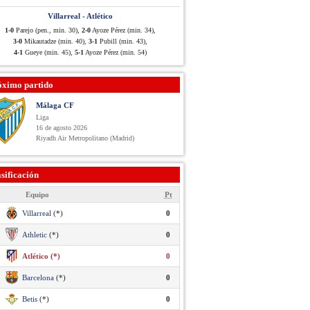
Villarreal - Atlético
1-0
Parejo (pen., min. 30),
2-0
Ayoze Pérez (min. 34),
3-0
Mikautadze (min. 40),
3-1
Pubill (min. 43),
4-1
Gueye (min. 45),
5-1
Ayoze Pérez (min. 54)
óximo partido
Málaga CF
Liga
16 de agosto 2026
Riyadh Air Metropolitano (Madrid)
sificación
Equipo
Pt
Villarreal
(*)
0
Athletic
(*)
0
Atlético (*)
0
Barcelona
(*)
0
Betis
(*)
0