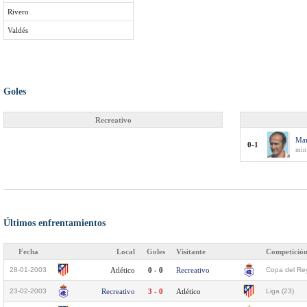
Rivero
Valdés
Goles
Recreativo
Mar
0-1
min
Últimos enfrentamientos
Fecha
Local
Goles
Visitante
Competició
28-01-2003
Atlético
0 - 0
Recreativo
Copa del Rey
23-02-2003
Recreativo
3 - 0
Atlético
Liga (23)