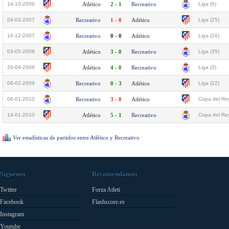
14-10-2006
Atlético
2 - 1
Recreativo
Liga (6)
04-03-2007
Recreativo
1 - 0
Atlético
Liga (25)
16-12-2007
Recreativo
0 - 0
Atlético
Liga (16)
03-05-2008
Atlético
3 - 0
Recreativo
Liga (35)
20-09-2008
Atlético
4 - 0
Recreativo
Liga (3)
08-02-2009
Recreativo
0 - 3
Atlético
Liga (22)
06-01-2010
Recreativo
3 - 0
Atlético
Copa del Rey
14-01-2010
Atlético
5 - 1
Recreativo
Copa del Rey
Ver estadísticas de partidos entre Atlético y Recreativo
Síguenos
Recomendamos
Twitter
Forza Atleti
Facebook
Flashscore.es
Instagram
Youtube