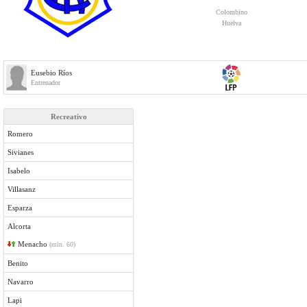
Colombino
Huelva
Eusebio Ríos
Entrenador
Recreativo
Romero
Sivianes
Isabelo
Villasanz
Esparza
Alcorta
Menacho
(min. 60)
Benito
Navarro
Lapi