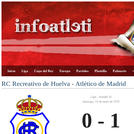
Inicio
Liga
Copa del Rey
Europa
Partidos
Plantilla
Palmarés
+
RC Recreativo de Huelva - Atlético de Madrid
Liga - Jornada 16
domingo, 14 de enero de 1979
0 - 1