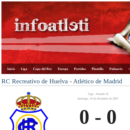
Inicio
Liga
Copa del Rey
Europa
Partidos
Plantilla
Palmarés
+
RC Recreativo de Huelva - Atlético de Madrid
Liga - Jornada 16
domingo, 16 de diciembre de 2007
0 - 0