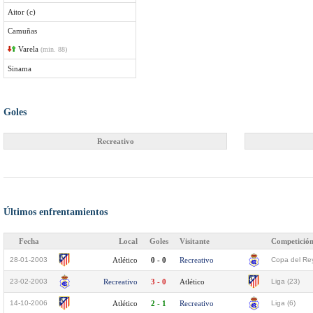
Aitor (c)
Camuñas
Varela
(min. 88)
Sinama
Goles
Recreativo
Últimos enfrentamientos
Fecha
Local
Goles
Visitante
Competició
28-01-2003
Atlético
0 - 0
Recreativo
Copa del Rey
23-02-2003
Recreativo
3 - 0
Atlético
Liga (23)
14-10-2006
Atlético
2 - 1
Recreativo
Liga (6)