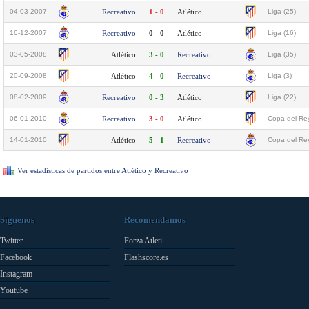
04-03-2007
Recreativo
1 - 0
Atlético
Liga (25)
16-12-2007
Recreativo
0 - 0
Atlético
Liga (16)
03-05-2008
Atlético
3 - 0
Recreativo
Liga (35)
20-09-2008
Atlético
4 - 0
Recreativo
Liga (3)
08-02-2009
Recreativo
0 - 3
Atlético
Liga (22)
06-01-2010
Recreativo
3 - 0
Atlético
Copa del Rey
14-01-2010
Atlético
5 - 1
Recreativo
Copa del Rey
Ver estadísticas de partidos entre Atlético y Recreativo
Síguenos
Recomendamos
Twitter
Forza Atleti
Facebook
Flashscore.es
Instagram
Youtube