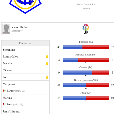
Nuevo Colombino
Huelva
Víctor Muñoz
Entrenador
Posesión (%)
Recreativo
43
57
Sorrentino
Remates a puerta (9)
Pampa Calvo
3
6
Bouzón
Corners (14)
Cáceres
9
5
Poli
Balones perdidos (136)
Marquitos
69
67
Barber
(min. 66)
Faltas (38)
Martins
19
19
Rosu
(min. 79)
Jesús Vázquez