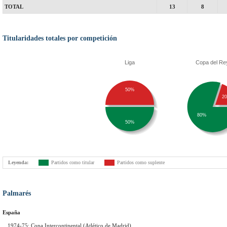
TOTAL
13
8
Titularidades totales por competición
Liga
Copa del Re
50%
2
80%
50%
Leyenda:
Partidos como titular
Partidos como suplente
Palmarés
España
1974-75: Copa Intercontinental (Atlético de Madrid)