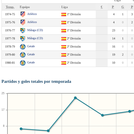
Liga
Temp.
Equipo
Liga
€
P
G
P
Atlético
1974-75
1ª División
4
1
3
Atlético
1975-76
1ª División
4
0
2
Málaga (CD)
1976-77
1ª División
23
0
0
Málaga (CD)
1977-78
2ª División
14
1
0
Getafe
1978-79
2ª División
16
0
0
Getafe
1979-80
2ª División
19
2
0
Getafe
1980-81
2ª División
10
0
0
Partidos y goles totales por temporada
25
17
8