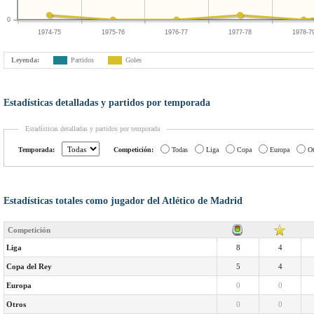
0
1974-75
1975-76
1976-77
1977-78
1978-7
Leyenda:
Partidos
Goles
Estadísticas detalladas y partidos por temporada
Estadísticas detalladas y partidos por temporada
Temporada:
Competición:
Todas
Liga
Copa
Europa
Ot
Estadísticas totales como jugador del Atlético de Madrid
Competición
Liga
8
4
Copa del Rey
5
4
Europa
0
0
Otros
0
0