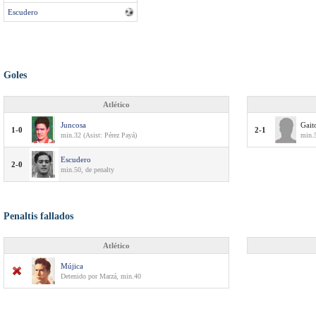
Escudero
Goles
Atlético
Juncosa
Gait
1-0
2-1
min.32 (Asist: Pérez Payá)
min.
Escudero
2-0
min.50, de penalty
Penaltis fallados
Atlético
Mújica
Detenido por Marzá, min.40