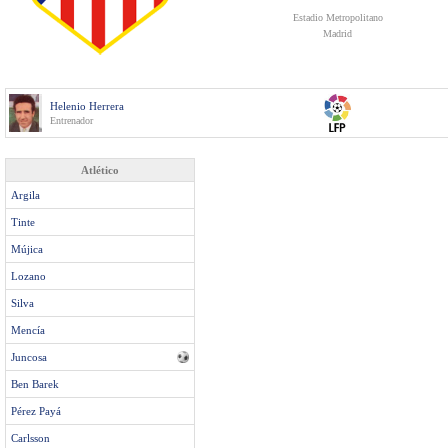
Estadio Metropolitano
Madrid
Helenio Herrera
Entrenador
Atlético
Argila
Tinte
Mújica
Lozano
Silva
Mencía
Juncosa
Ben Barek
Pérez Payá
Carlsson