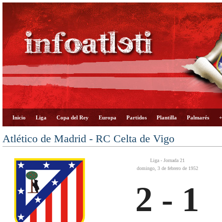
Inicio
Liga
Copa del Rey
Europa
Partidos
Plantilla
Palmarés
+
Atlético de Madrid - RC Celta de Vigo
Liga - Jornada 21
domingo, 3 de febrero de 1952
2 - 1