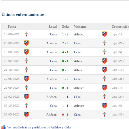
Últimos enfrentamientos
Fecha
Local
Goles
Visitante
Competició
15-08-2021
Celta
1 - 2
Atlético
Liga (1)
26-02-2022
Atlético
2 - 0
Celta
Liga (26)
10-09-2022
Atlético
4 - 1
Celta
Liga (5)
12-02-2023
Celta
0 - 1
Atlético
Liga (21)
21-10-2023
Celta
0 - 3
Atlético
Liga (10)
12-05-2024
Atlético
1 - 0
Celta
Liga (35)
26-09-2024
Celta
0 - 1
Atlético
Liga (7)
15-02-2025
Atlético
1 - 1
Celta
Liga (24)
05-10-2025
Celta
1 - 1
Atlético
Liga (8)
09-05-2026
Atlético
0 - 1
Celta
Liga (35)
Ver estadísticas de partidos entre Atlético y Celta