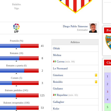
Balaídos
Vigo
Diego Pablo Simeone
Entrenador
Pr
Posesión (%)
Atlético
41
Oblak
Remates (18)
Molina
8
Correa
(min. 84)
Cla
Remates a puerta (6)
Le Normand
2
Giménez
1
Corners (5)
Reinildo
3
2
Giuliano
Balones perdidos (245)
3
Riquelme
(min. 65)
125
4
Gallagher
Balones recuperados (106)
5
53
Koke