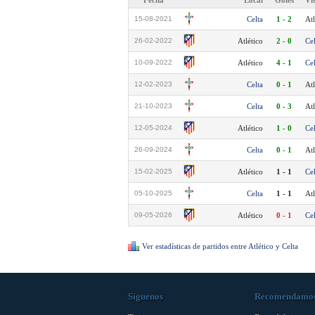
Fecha
Local
Goles
Vi
15-08-2021
Celta
1 - 2
Atl
26-02-2022
Atlético
2 - 0
Cel
10-09-2022
Atlético
4 - 1
Cel
12-02-2023
Celta
0 - 1
Atl
21-10-2023
Celta
0 - 3
Atl
12-05-2024
Atlético
1 - 0
Cel
26-09-2024
Celta
0 - 1
Atl
15-02-2025
Atlético
1 - 1
Cel
05-10-2025
Celta
1 - 1
Atl
09-05-2026
Atlético
0 - 1
Cel
Ver estadísticas de partidos entre Atlético y Celta
Síguenos
Recomendamo