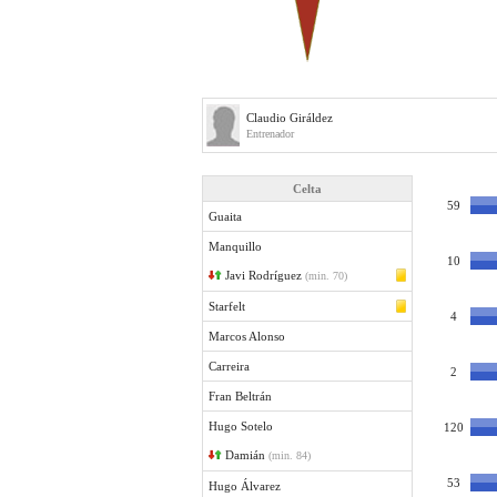
Claudio Giráldez
Entrenador
Celta
59
Guaita
Manquillo
10
Javi Rodríguez
(min. 70)
Starfelt
4
Marcos Alonso
Carreira
2
Fran Beltrán
Hugo Sotelo
120
Damián
(min. 84)
53
Hugo Álvarez