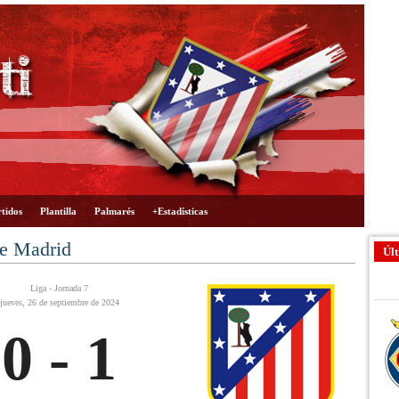
tidos
Plantilla
Palmarés
+Estadísticas
de Madrid
Últ
Liga - Jornada 7
jueves, 26 de septiembre de 2024
0 - 1