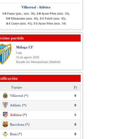
Villarreal - Atlético
1-0
Parejo (pen., min. 30),
2-0
Ayoze Pérez (min. 34),
3-0
Mikautadze (min. 40),
3-1
Pubill (min. 43),
4-1
Gueye (min. 45),
5-1
Ayoze Pérez (min. 54)
óximo partido
Málaga CF
Liga
16 de agosto 2026
Riyadh Air Metropolitano (Madrid)
sificación
Equipo
Pt
Villarreal
(*)
0
Athletic
(*)
0
Atlético (*)
0
Barcelona
(*)
0
Betis
(*)
0