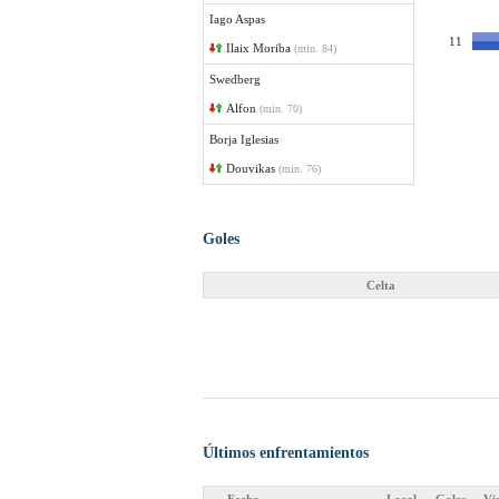
Iago Aspas
11
Ilaix Moriba
(min. 84)
Swedberg
Alfon
(min. 70)
Borja Iglesias
Douvikas
(min. 76)
Goles
Celta
Últimos enfrentamientos