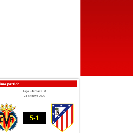
imo partido
Liga - Jornada 38
24 de mayo 2026
5-1