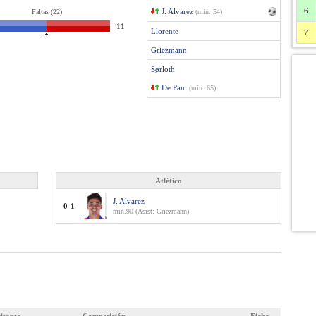
6
J. Alvarez
Faltas (22)
(min. 54)
11
Llorente
7
Griezmann
Sørloth
De Paul
(min. 65)
Atlético
J. Alvarez
0-1
min.90 (Asist: Griezmann)